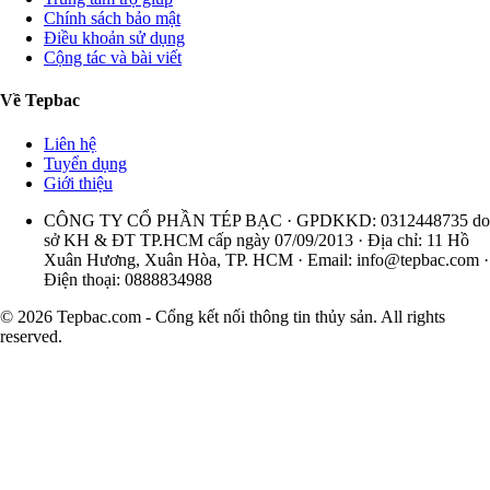
Chính sách bảo mật
Điều khoản sử dụng
Cộng tác và bài viết
Về Tepbac
Liên hệ
Tuyển dụng
Giới thiệu
CÔNG TY CỔ PHẦN TÉP BẠC · GPDKKD: 0312448735 do
sở KH & ĐT TP.HCM cấp ngày 07/09/2013 · Địa chỉ: 11 Hồ
Xuân Hương, Xuân Hòa, TP. HCM · Email:
info@tepbac.com
·
Điện thoại: 0888834988
© 2026 Tepbac.com - Cổng kết nối thông tin thủy sản. All rights
reserved.