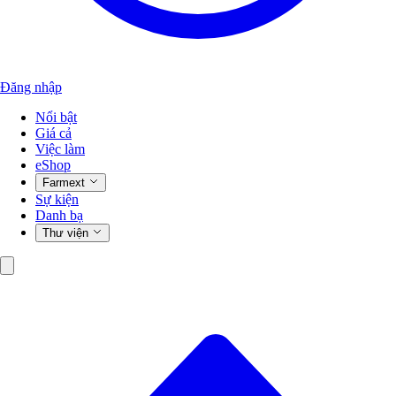
Đăng nhập
Nổi bật
Giá cả
Việc làm
eShop
Farmext
Sự kiện
Danh bạ
Thư viện