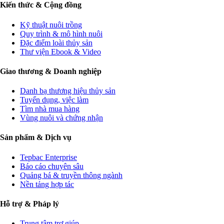
Kiến thức & Cộng đồng
Kỹ thuật nuôi trồng
Quy trình & mô hình nuôi
Đặc điểm loài thủy sản
Thư viện Ebook & Video
Giao thương & Doanh nghiệp
Danh bạ thương hiệu thủy sản
Tuyển dụng, việc làm
Tìm nhà mua hàng
Vùng nuôi và chứng nhận
Sản phẩm & Dịch vụ
Tepbac Enterprise
Báo cáo chuyên sâu
Quảng bá & truyền thông ngành
Nền tảng hợp tác
Hỗ trợ & Pháp lý
Trung tâm trợ giúp