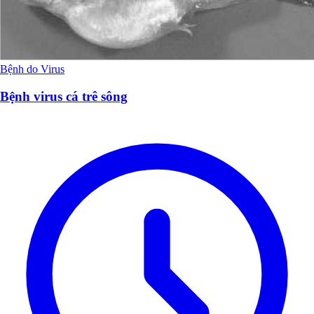
Bệnh do Virus
Bệnh virus cá trê sông