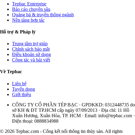
Tepbac Enterprise
Báo cáo chuyên sâu
Quảng bá & truyền thông ngành
Nền tảng hợp tác
Hỗ trợ & Pháp lý
Trung tâm trợ giúp
Chính sách bảo mật
Điều khoản sử dụng
Cộng tác và bài viết
Về Tepbac
Liên hệ
Tuyển dụng
Giới thiệu
CÔNG TY CỔ PHẦN TÉP BẠC · GPDKKD: 0312448735 do
sở KH & ĐT TP.HCM cấp ngày 07/09/2013 · Địa chỉ: 11 Hồ
Xuân Hương, Xuân Hòa, TP. HCM · Email:
info@tepbac.com
·
Điện thoại: 0888834988
© 2026 Tepbac.com - Cổng kết nối thông tin thủy sản. All rights