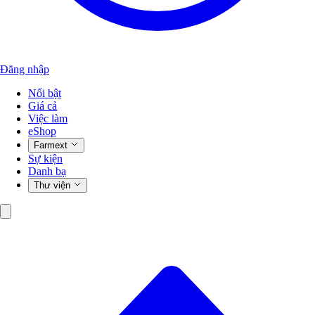
Đăng nhập
Nổi bật
Giá cả
Việc làm
eShop
Farmext
Sự kiện
Danh bạ
Thư viện