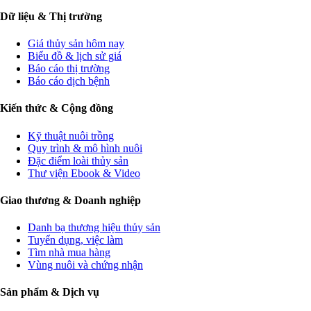
Dữ liệu & Thị trường
Giá thủy sản hôm nay
Biểu đồ & lịch sử giá
Báo cáo thị trường
Báo cáo dịch bệnh
Kiến thức & Cộng đồng
Kỹ thuật nuôi trồng
Quy trình & mô hình nuôi
Đặc điểm loài thủy sản
Thư viện Ebook & Video
Giao thương & Doanh nghiệp
Danh bạ thương hiệu thủy sản
Tuyển dụng, việc làm
Tìm nhà mua hàng
Vùng nuôi và chứng nhận
Sản phẩm & Dịch vụ