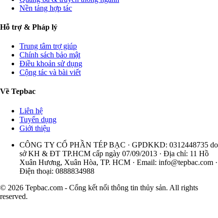
Nền tảng hợp tác
Hỗ trợ & Pháp lý
Trung tâm trợ giúp
Chính sách bảo mật
Điều khoản sử dụng
Cộng tác và bài viết
Về Tepbac
Liên hệ
Tuyển dụng
Giới thiệu
CÔNG TY CỔ PHẦN TÉP BẠC · GPDKKD: 0312448735 do
sở KH & ĐT TP.HCM cấp ngày 07/09/2013 · Địa chỉ: 11 Hồ
Xuân Hương, Xuân Hòa, TP. HCM · Email:
info@tepbac.com
·
Điện thoại: 0888834988
© 2026 Tepbac.com - Cổng kết nối thông tin thủy sản. All rights
reserved.