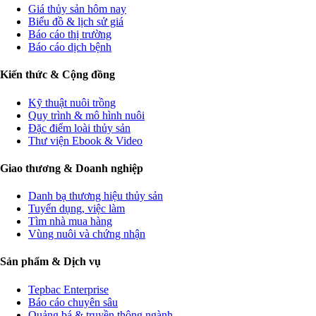
Giá thủy sản hôm nay
Biểu đồ & lịch sử giá
Báo cáo thị trường
Báo cáo dịch bệnh
Kiến thức & Cộng đồng
Kỹ thuật nuôi trồng
Quy trình & mô hình nuôi
Đặc điểm loài thủy sản
Thư viện Ebook & Video
Giao thương & Doanh nghiệp
Danh bạ thương hiệu thủy sản
Tuyển dụng, việc làm
Tìm nhà mua hàng
Vùng nuôi và chứng nhận
Sản phẩm & Dịch vụ
Tepbac Enterprise
Báo cáo chuyên sâu
Quảng bá & truyền thông ngành