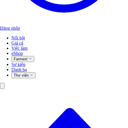
Đăng nhập
Nổi bật
Giá cả
Việc làm
eShop
Farmext
Sự kiện
Danh bạ
Thư viện