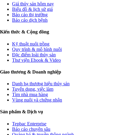
Giá thủy sản hôm nay
Biểu đồ & lịch sử giá
Báo cáo thị trường
Báo cáo dịch bệnh
Kiến thức & Cộng đồng
Kỹ thuật nuôi trồng
Quy trình & mô hình nuôi
Đặc điểm loài thủy sản
Thư viện Ebook & Video
Giao thương & Doanh nghiệp
Danh bạ thương hiệu thủy sản
Tuyển dụng, việc làm
Tìm nhà mua hàng
Vùng nuôi và chứng nhận
Sản phẩm & Dịch vụ
Tepbac Enterprise
Báo cáo chuyên sâu
Quảng bá & truyền thông ngành