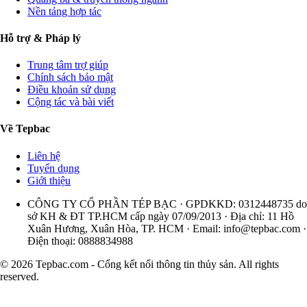
Nền tảng hợp tác
Hỗ trợ & Pháp lý
Trung tâm trợ giúp
Chính sách bảo mật
Điều khoản sử dụng
Cộng tác và bài viết
Về Tepbac
Liên hệ
Tuyển dụng
Giới thiệu
CÔNG TY CỔ PHẦN TÉP BẠC · GPDKKD: 0312448735 do
sở KH & ĐT TP.HCM cấp ngày 07/09/2013 · Địa chỉ: 11 Hồ
Xuân Hương, Xuân Hòa, TP. HCM · Email:
info@tepbac.com
·
Điện thoại: 0888834988
© 2026 Tepbac.com - Cổng kết nối thông tin thủy sản. All rights
reserved.