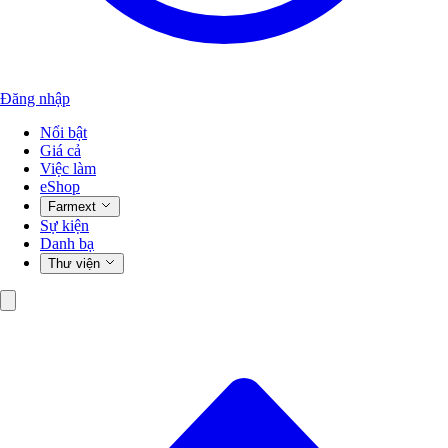
Đăng nhập
Nổi bật
Giá cả
Việc làm
eShop
Farmext
Sự kiện
Danh bạ
Thư viện