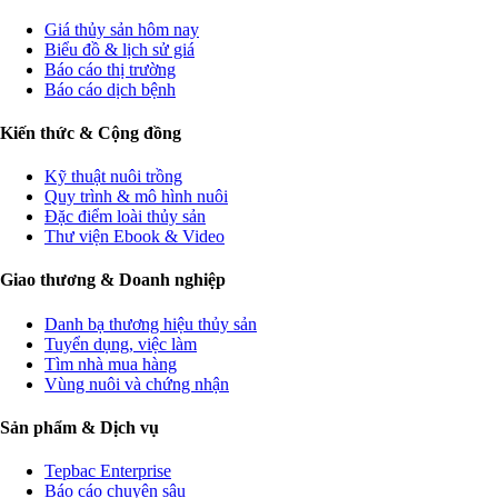
Giá thủy sản hôm nay
Biểu đồ & lịch sử giá
Báo cáo thị trường
Báo cáo dịch bệnh
Kiến thức & Cộng đồng
Kỹ thuật nuôi trồng
Quy trình & mô hình nuôi
Đặc điểm loài thủy sản
Thư viện Ebook & Video
Giao thương & Doanh nghiệp
Danh bạ thương hiệu thủy sản
Tuyển dụng, việc làm
Tìm nhà mua hàng
Vùng nuôi và chứng nhận
Sản phẩm & Dịch vụ
Tepbac Enterprise
Báo cáo chuyên sâu