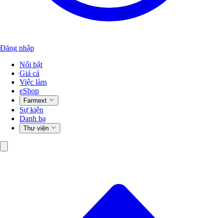
Đăng nhập
Nổi bật
Giá cả
Việc làm
eShop
Farmext
Sự kiện
Danh bạ
Thư viện