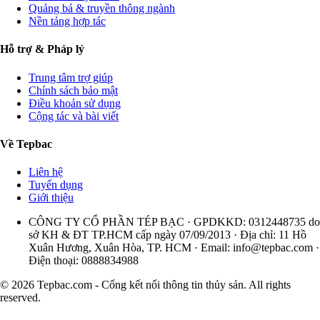
Quảng bá & truyền thông ngành
Nền tảng hợp tác
Hỗ trợ & Pháp lý
Trung tâm trợ giúp
Chính sách bảo mật
Điều khoản sử dụng
Cộng tác và bài viết
Về Tepbac
Liên hệ
Tuyển dụng
Giới thiệu
CÔNG TY CỔ PHẦN TÉP BẠC · GPDKKD: 0312448735 do
sở KH & ĐT TP.HCM cấp ngày 07/09/2013 · Địa chỉ: 11 Hồ
Xuân Hương, Xuân Hòa, TP. HCM · Email:
info@tepbac.com
·
Điện thoại: 0888834988
© 2026 Tepbac.com - Cổng kết nối thông tin thủy sản. All rights
reserved.