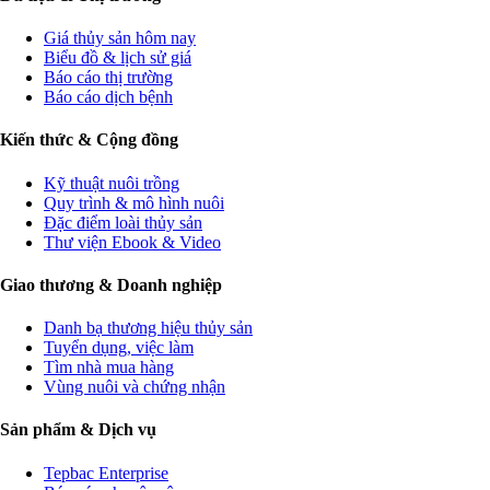
Giá thủy sản hôm nay
Biểu đồ & lịch sử giá
Báo cáo thị trường
Báo cáo dịch bệnh
Kiến thức & Cộng đồng
Kỹ thuật nuôi trồng
Quy trình & mô hình nuôi
Đặc điểm loài thủy sản
Thư viện Ebook & Video
Giao thương & Doanh nghiệp
Danh bạ thương hiệu thủy sản
Tuyển dụng, việc làm
Tìm nhà mua hàng
Vùng nuôi và chứng nhận
Sản phẩm & Dịch vụ
Tepbac Enterprise