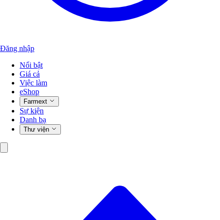
Đăng nhập
Nổi bật
Giá cả
Việc làm
eShop
Farmext
Sự kiện
Danh bạ
Thư viện