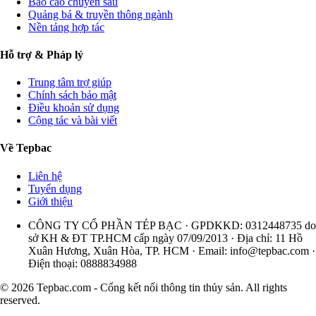
Báo cáo chuyên sâu
Quảng bá & truyền thông ngành
Nền tảng hợp tác
Hỗ trợ & Pháp lý
Trung tâm trợ giúp
Chính sách bảo mật
Điều khoản sử dụng
Cộng tác và bài viết
Về Tepbac
Liên hệ
Tuyển dụng
Giới thiệu
CÔNG TY CỔ PHẦN TÉP BẠC · GPDKKD: 0312448735 do
sở KH & ĐT TP.HCM cấp ngày 07/09/2013 · Địa chỉ: 11 Hồ
Xuân Hương, Xuân Hòa, TP. HCM · Email:
info@tepbac.com
·
Điện thoại: 0888834988
© 2026 Tepbac.com - Cổng kết nối thông tin thủy sản. All rights
reserved.