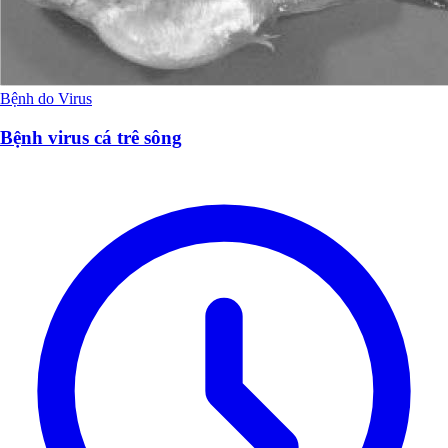
Bệnh do Virus
Bệnh virus cá trê sông