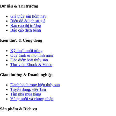
Dữ liệu & Thị trường
Giá thủy sản hôm nay
Biểu đồ & lịch sử giá
Báo cáo thị trường
Báo cáo dịch bệnh
Kiến thức & Cộng đồng
Kỹ thuật nuôi trồng
Quy trình & mô hình nuôi
Đặc điểm loài thủy sản
Thư viện Ebook & Video
Giao thương & Doanh nghiệp
Danh bạ thương hiệu thủy sản
Tuyển dụng, việc làm
Tìm nhà mua hàng
Vùng nuôi và chứng nhận
Sản phẩm & Dịch vụ