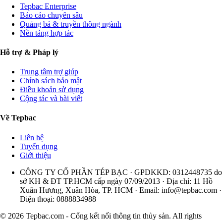
Tepbac Enterprise
Báo cáo chuyên sâu
Quảng bá & truyền thông ngành
Nền tảng hợp tác
Hỗ trợ & Pháp lý
Trung tâm trợ giúp
Chính sách bảo mật
Điều khoản sử dụng
Cộng tác và bài viết
Về Tepbac
Liên hệ
Tuyển dụng
Giới thiệu
CÔNG TY CỔ PHẦN TÉP BẠC · GPDKKD: 0312448735 do
sở KH & ĐT TP.HCM cấp ngày 07/09/2013 · Địa chỉ: 11 Hồ
Xuân Hương, Xuân Hòa, TP. HCM · Email:
info@tepbac.com
·
Điện thoại: 0888834988
© 2026 Tepbac.com - Cổng kết nối thông tin thủy sản. All rights