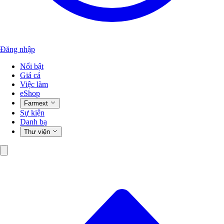
Đăng nhập
Nổi bật
Giá cả
Việc làm
eShop
Farmext
Sự kiện
Danh bạ
Thư viện