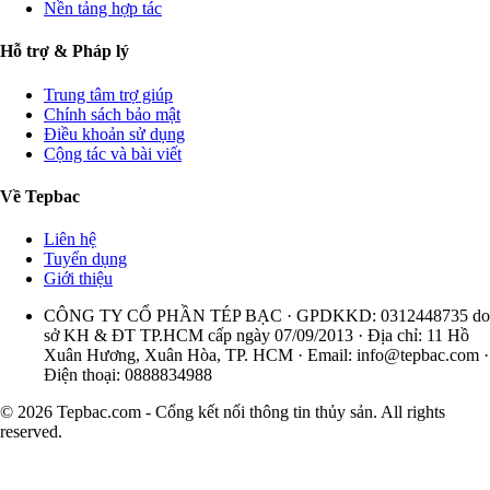
Nền tảng hợp tác
Hỗ trợ & Pháp lý
Trung tâm trợ giúp
Chính sách bảo mật
Điều khoản sử dụng
Cộng tác và bài viết
Về Tepbac
Liên hệ
Tuyển dụng
Giới thiệu
CÔNG TY CỔ PHẦN TÉP BẠC · GPDKKD: 0312448735 do
sở KH & ĐT TP.HCM cấp ngày 07/09/2013 · Địa chỉ: 11 Hồ
Xuân Hương, Xuân Hòa, TP. HCM · Email:
info@tepbac.com
·
Điện thoại: 0888834988
© 2026 Tepbac.com - Cổng kết nối thông tin thủy sản. All rights
reserved.