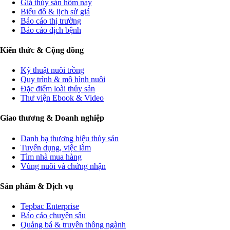
Giá thủy sản hôm nay
Biểu đồ & lịch sử giá
Báo cáo thị trường
Báo cáo dịch bệnh
Kiến thức & Cộng đồng
Kỹ thuật nuôi trồng
Quy trình & mô hình nuôi
Đặc điểm loài thủy sản
Thư viện Ebook & Video
Giao thương & Doanh nghiệp
Danh bạ thương hiệu thủy sản
Tuyển dụng, việc làm
Tìm nhà mua hàng
Vùng nuôi và chứng nhận
Sản phẩm & Dịch vụ
Tepbac Enterprise
Báo cáo chuyên sâu
Quảng bá & truyền thông ngành