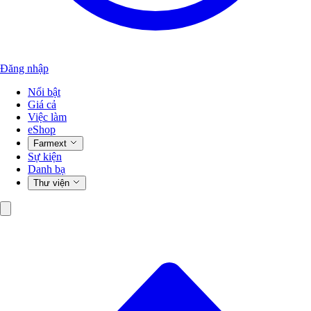
Đăng nhập
Nổi bật
Giá cả
Việc làm
eShop
Farmext
Sự kiện
Danh bạ
Thư viện