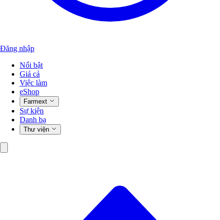
Đăng nhập
Nổi bật
Giá cả
Việc làm
eShop
Farmext
Sự kiện
Danh bạ
Thư viện