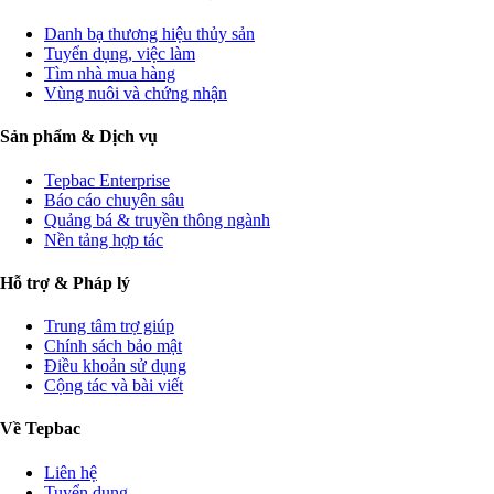
Danh bạ thương hiệu thủy sản
Tuyển dụng, việc làm
Tìm nhà mua hàng
Vùng nuôi và chứng nhận
Sản phẩm & Dịch vụ
Tepbac Enterprise
Báo cáo chuyên sâu
Quảng bá & truyền thông ngành
Nền tảng hợp tác
Hỗ trợ & Pháp lý
Trung tâm trợ giúp
Chính sách bảo mật
Điều khoản sử dụng
Cộng tác và bài viết
Về Tepbac
Liên hệ
Tuyển dụng