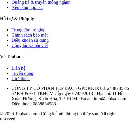
Quảng bá & truyền thông ngành
Nền tảng hợp tác
Hỗ trợ & Pháp lý
Trung tâm trợ giúp
Chính sách bảo mật
Điều khoản sử dụng
Cộng tác và bài viết
Về Tepbac
Liên hệ
Tuyển dụng
Giới thiệu
CÔNG TY CỔ PHẦN TÉP BẠC · GPDKKD: 0312448735 do
sở KH & ĐT TP.HCM cấp ngày 07/09/2013 · Địa chỉ: 11 Hồ
Xuân Hương, Xuân Hòa, TP. HCM · Email:
info@tepbac.com
·
Điện thoại: 0888834988
© 2026 Tepbac.com - Cổng kết nối thông tin thủy sản. All rights
reserved.