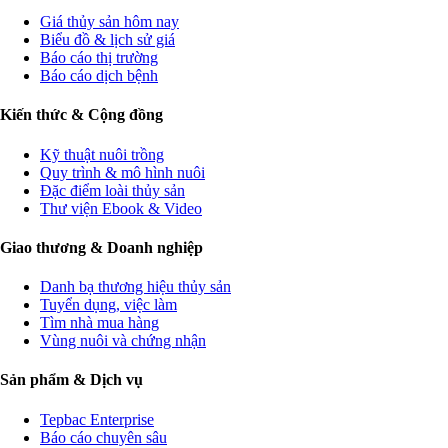
Giá thủy sản hôm nay
Biểu đồ & lịch sử giá
Báo cáo thị trường
Báo cáo dịch bệnh
Kiến thức & Cộng đồng
Kỹ thuật nuôi trồng
Quy trình & mô hình nuôi
Đặc điểm loài thủy sản
Thư viện Ebook & Video
Giao thương & Doanh nghiệp
Danh bạ thương hiệu thủy sản
Tuyển dụng, việc làm
Tìm nhà mua hàng
Vùng nuôi và chứng nhận
Sản phẩm & Dịch vụ
Tepbac Enterprise
Báo cáo chuyên sâu