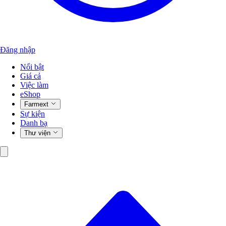
Đăng nhập
Nổi bật
Giá cả
Việc làm
eShop
Farmext
Sự kiện
Danh bạ
Thư viện