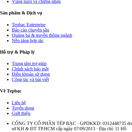
Vùng nuôi và chứng nhận
Sản phẩm & Dịch vụ
Tepbac Enterprise
Báo cáo chuyên sâu
Quảng bá & truyền thông ngành
Nền tảng hợp tác
Hỗ trợ & Pháp lý
Trung tâm trợ giúp
Chính sách bảo mật
Điều khoản sử dụng
Cộng tác và bài viết
Về Tepbac
Liên hệ
Tuyển dụng
Giới thiệu
CÔNG TY CỔ PHẦN TÉP BẠC · GPDKKD: 0312448735 do
sở KH & ĐT TP.HCM cấp ngày 07/09/2013 · Địa chỉ: 11 Hồ