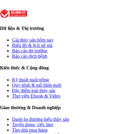
Dữ liệu & Thị trường
Giá thủy sản hôm nay
Biểu đồ & lịch sử giá
Báo cáo thị trường
Báo cáo dịch bệnh
Kiến thức & Cộng đồng
Kỹ thuật nuôi trồng
Quy trình & mô hình nuôi
Đặc điểm loài thủy sản
Thư viện Ebook & Video
Giao thương & Doanh nghiệp
Danh bạ thương hiệu thủy sản
Tuyển dụng, việc làm
Tìm nhà mua hàng