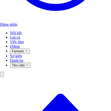
Đăng nhập
Nổi bật
Giá cả
Việc làm
eShop
Farmext
Sự kiện
Danh bạ
Thư viện