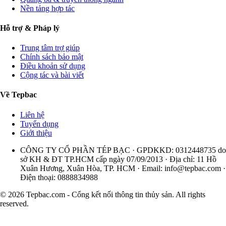
Nền tảng hợp tác
Hỗ trợ & Pháp lý
Trung tâm trợ giúp
Chính sách bảo mật
Điều khoản sử dụng
Cộng tác và bài viết
Về Tepbac
Liên hệ
Tuyển dụng
Giới thiệu
CÔNG TY CỔ PHẦN TÉP BẠC · GPDKKD: 0312448735 do
sở KH & ĐT TP.HCM cấp ngày 07/09/2013 · Địa chỉ: 11 Hồ
Xuân Hương, Xuân Hòa, TP. HCM · Email:
info@tepbac.com
·
Điện thoại: 0888834988
© 2026 Tepbac.com - Cổng kết nối thông tin thủy sản. All rights
reserved.