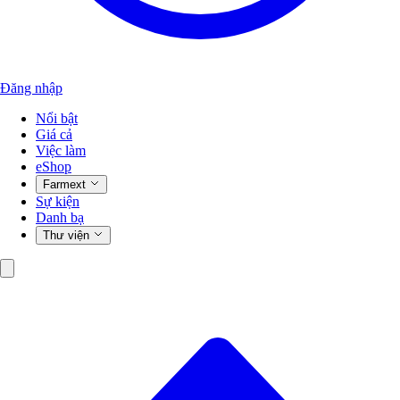
Đăng nhập
Nổi bật
Giá cả
Việc làm
eShop
Farmext
Sự kiện
Danh bạ
Thư viện