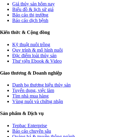
Giá thủy sản hôm nay
Biểu đồ & lịch sử giá
Báo cáo thị trường
Báo cáo dịch bệnh
Kiến thức & Cộng đồng
Kỹ thuật nuôi trồng
Quy trình & mô hình nuôi
Đặc điểm loài thủy sản
Thư viện Ebook & Video
Giao thương & Doanh nghiệp
Danh bạ thương hiệu thủy sản
Tuyển dụng, việc làm
Tìm nhà mua hàng
Vùng nuôi và chứng nhận
Sản phẩm & Dịch vụ
Tepbac Enterprise
Báo cáo chuyên sâu
Quảng bá & truyền thông ngành