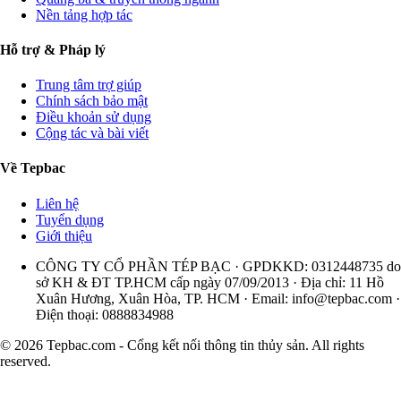
Nền tảng hợp tác
Hỗ trợ & Pháp lý
Trung tâm trợ giúp
Chính sách bảo mật
Điều khoản sử dụng
Cộng tác và bài viết
Về Tepbac
Liên hệ
Tuyển dụng
Giới thiệu
CÔNG TY CỔ PHẦN TÉP BẠC · GPDKKD: 0312448735 do
sở KH & ĐT TP.HCM cấp ngày 07/09/2013 · Địa chỉ: 11 Hồ
Xuân Hương, Xuân Hòa, TP. HCM · Email:
info@tepbac.com
·
Điện thoại: 0888834988
© 2026 Tepbac.com - Cổng kết nối thông tin thủy sản. All rights
reserved.