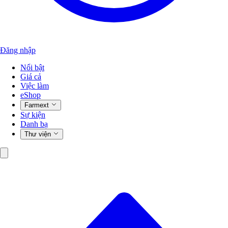
Đăng nhập
Nổi bật
Giá cả
Việc làm
eShop
Farmext
Sự kiện
Danh bạ
Thư viện