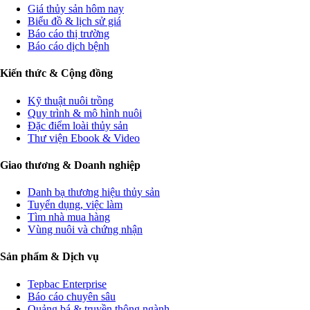
Giá thủy sản hôm nay
Biểu đồ & lịch sử giá
Báo cáo thị trường
Báo cáo dịch bệnh
Kiến thức & Cộng đồng
Kỹ thuật nuôi trồng
Quy trình & mô hình nuôi
Đặc điểm loài thủy sản
Thư viện Ebook & Video
Giao thương & Doanh nghiệp
Danh bạ thương hiệu thủy sản
Tuyển dụng, việc làm
Tìm nhà mua hàng
Vùng nuôi và chứng nhận
Sản phẩm & Dịch vụ
Tepbac Enterprise
Báo cáo chuyên sâu
Quảng bá & truyền thông ngành