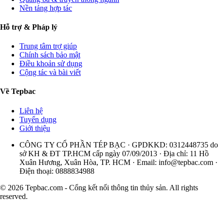
Nền tảng hợp tác
Hỗ trợ & Pháp lý
Trung tâm trợ giúp
Chính sách bảo mật
Điều khoản sử dụng
Cộng tác và bài viết
Về Tepbac
Liên hệ
Tuyển dụng
Giới thiệu
CÔNG TY CỔ PHẦN TÉP BẠC · GPDKKD: 0312448735 do
sở KH & ĐT TP.HCM cấp ngày 07/09/2013 · Địa chỉ: 11 Hồ
Xuân Hương, Xuân Hòa, TP. HCM · Email:
info@tepbac.com
·
Điện thoại: 0888834988
© 2026 Tepbac.com - Cổng kết nối thông tin thủy sản. All rights
reserved.