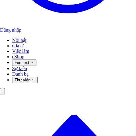
Đăng nhập
Nổi bật
Giá cả
Việc làm
eShop
Farmext
Sự kiện
Danh bạ
Thư viện