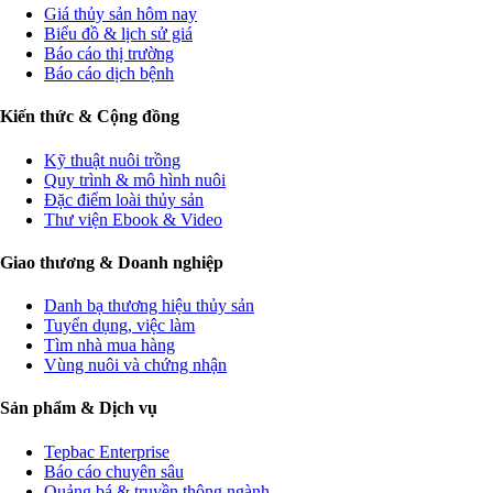
Giá thủy sản hôm nay
Biểu đồ & lịch sử giá
Báo cáo thị trường
Báo cáo dịch bệnh
Kiến thức & Cộng đồng
Kỹ thuật nuôi trồng
Quy trình & mô hình nuôi
Đặc điểm loài thủy sản
Thư viện Ebook & Video
Giao thương & Doanh nghiệp
Danh bạ thương hiệu thủy sản
Tuyển dụng, việc làm
Tìm nhà mua hàng
Vùng nuôi và chứng nhận
Sản phẩm & Dịch vụ
Tepbac Enterprise
Báo cáo chuyên sâu
Quảng bá & truyền thông ngành