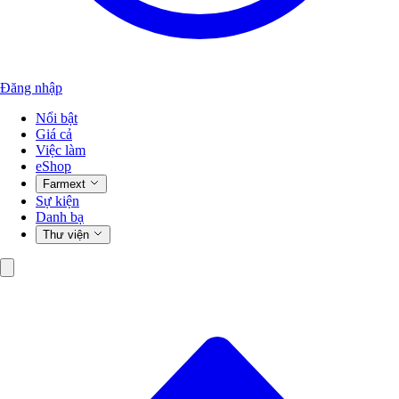
Đăng nhập
Nổi bật
Giá cả
Việc làm
eShop
Farmext
Sự kiện
Danh bạ
Thư viện