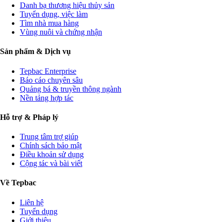
Danh bạ thương hiệu thủy sản
Tuyển dụng, việc làm
Tìm nhà mua hàng
Vùng nuôi và chứng nhận
Sản phẩm & Dịch vụ
Tepbac Enterprise
Báo cáo chuyên sâu
Quảng bá & truyền thông ngành
Nền tảng hợp tác
Hỗ trợ & Pháp lý
Trung tâm trợ giúp
Chính sách bảo mật
Điều khoản sử dụng
Cộng tác và bài viết
Về Tepbac
Liên hệ
Tuyển dụng
Giới thiệu