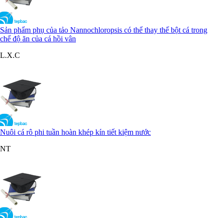
Sản phẩm phụ của tảo Nannochloropsis có thể thay thế bột cá trong
chế độ ăn của cá hồi vân
L.X.C
Nuôi cá rô phi tuần hoàn khép kín tiết kiệm nước
NT