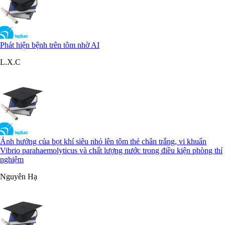
Phát hiện bệnh trên tôm nhờ AI
L.X.C
Ảnh hưởng của bọt khí siêu nhỏ lên tôm thẻ chân trắng, vi khuẩn
Vibrio parahaemolyticus và chất lượng nước trong điều kiện phòng thí
nghiệm
Nguyên Hạ