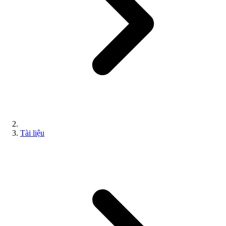
Tài liệu