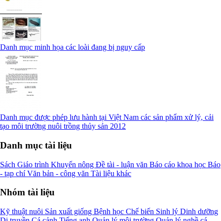
Danh mục minh họa các loài đang bị nguy cấp
Danh mục được phép lưu hành tại Việt Nam các sản phẩm xử lý, cải
tạo môi trường nuôi trồng thủy sản 2012
Danh mục tài liệu
Sách
Giáo trình
Khuyến nông
Đề tài - luận văn
Báo cáo khoa học
Báo
- tạp chí
Văn bản - công văn
Tài liệu khác
Nhóm tài liệu
Kỹ thuật nuôi
Sản xuất giống
Bệnh học
Chế biến
Sinh lý
Dinh dưỡng
Di truyền
Cá cảnh
Tiếng anh
Quản lý môi trường
Quản lý nghề cá