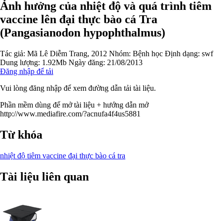
Ảnh hưởng của nhiệt độ và quá trình tiêm
vaccine lên đại thực bào cá Tra
(Pangasianodon hypophthalmus)
Tác giả:
Mã Lê Diễm Trang, 2012
Nhóm:
Bệnh học
Định dạng: swf
Dung lượng: 1.92Mb
Ngày đăng: 21/08/2013
Đăng nhập để tải
Vui lòng đăng nhập để xem đường dẫn tải tài liệu.
Phần mềm dùng để mở tài liệu + hướng dẫn mở
http://www.mediafire.com/?acnufa4f4us5881
Từ khóa
nhiệt độ
tiêm vaccine
đại thực bào
cá tra
Tài liệu liên quan