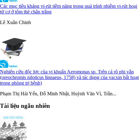
Các mục tiêu kháng vi-rút tiềm năng trong quá trình nhiễm vi-rút hoại
tử cơ ở tôm thẻ chân trắng
Lê Xuân Chinh
Nghiên cứu độc lực của vi khuẩn Aeromonas sp. Trên cá rô phi vằn
(oreochromis niloticus linnaeus, 1758) và tác dụng của vacxin bất hoạt
trong phòng trị bệnh)
Phạm Thị Hải Yến, Đỗ Minh Nhật, Huỳnh Văn Vì, Trần...
Tài liệu ngẫu nhiên