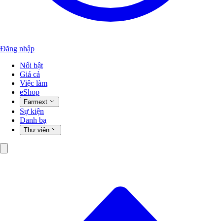
Đăng nhập
Nổi bật
Giá cả
Việc làm
eShop
Farmext
Sự kiện
Danh bạ
Thư viện