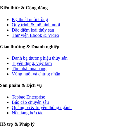
Kiến thức & Cộng đồng
Kỹ thuật nuôi trồng
Quy trình & mô hình nuôi
Đặc điểm loài thủy sản
Thư viện Ebook & Video
Giao thương & Doanh nghiệp
Danh bạ thương hiệu thủy sản
Tuyển dụng, việc làm
Tìm nhà mua hàng
Vùng nuôi và chứng nhận
Sản phẩm & Dịch vụ
Tepbac Enterprise
Báo cáo chuyên sâu
Quảng bá & truyền thông ngành
Nền tảng hợp tác
Hỗ trợ & Pháp lý