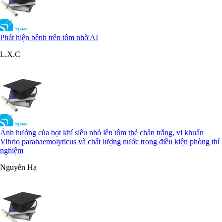
Phát hiện bệnh trên tôm nhờ AI
L.X.C
Ảnh hưởng của bọt khí siêu nhỏ lên tôm thẻ chân trắng, vi khuẩn
Vibrio parahaemolyticus và chất lượng nước trong điều kiện phòng thí
nghiệm
Nguyên Hạ