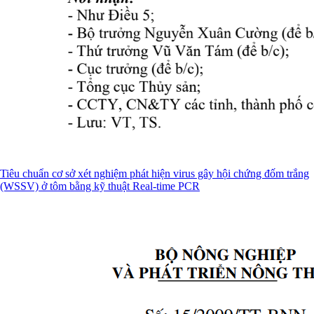
Tiêu chuẩn cơ sở xét nghiệm phát hiện virus gây hội chứng đốm trắng
(WSSV) ở tôm bằng kỹ thuật Real-time PCR