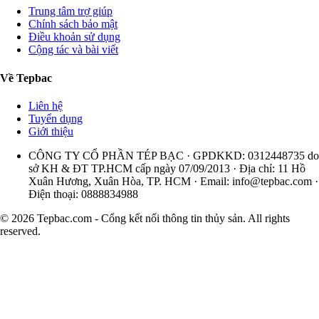
Trung tâm trợ giúp
Chính sách bảo mật
Điều khoản sử dụng
Cộng tác và bài viết
Về Tepbac
Liên hệ
Tuyển dụng
Giới thiệu
CÔNG TY CỔ PHẦN TÉP BẠC · GPDKKD: 0312448735 do
sở KH & ĐT TP.HCM cấp ngày 07/09/2013 · Địa chỉ: 11 Hồ
Xuân Hương, Xuân Hòa, TP. HCM · Email:
info@tepbac.com
·
Điện thoại: 0888834988
© 2026 Tepbac.com - Cổng kết nối thông tin thủy sản. All rights
reserved.