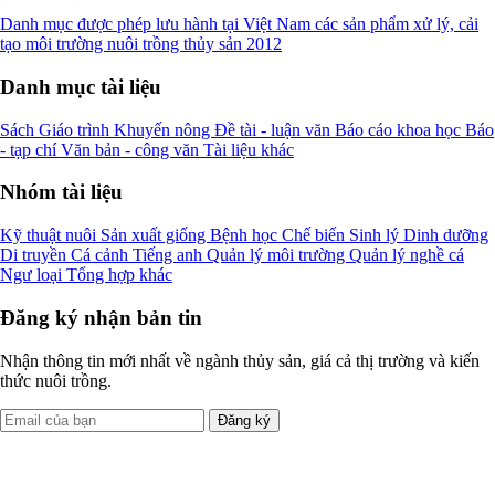
Danh mục được phép lưu hành tại Việt Nam các sản phẩm xử lý, cải
tạo môi trường nuôi trồng thủy sản 2012
Danh mục tài liệu
Sách
Giáo trình
Khuyến nông
Đề tài - luận văn
Báo cáo khoa học
Báo
- tạp chí
Văn bản - công văn
Tài liệu khác
Nhóm tài liệu
Kỹ thuật nuôi
Sản xuất giống
Bệnh học
Chế biến
Sinh lý
Dinh dưỡng
Di truyền
Cá cảnh
Tiếng anh
Quản lý môi trường
Quản lý nghề cá
Ngư loại
Tổng hợp khác
Đăng ký nhận bản tin
Nhận thông tin mới nhất về ngành thủy sản, giá cả thị trường và kiến
thức nuôi trồng.
Đăng ký