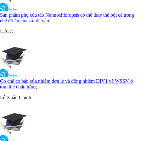
Sản phẩm phụ của tảo Nannochloropsis có thể thay thế bột cá trong
chế độ ăn của cá hồi vân
L.X.C
Cơ chế cơ bản của nhiễm đơn lẻ và đồng nhiễm DIV1 và WSSV ở
tôm thẻ chân trắng
Lê Xuân Chinh