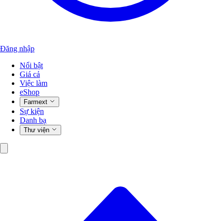
Đăng nhập
Nổi bật
Giá cả
Việc làm
eShop
Farmext
Sự kiện
Danh bạ
Thư viện