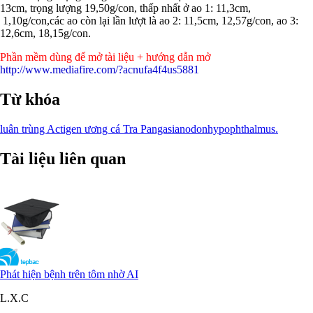
13cm, trọng lượng 19,50g/con, thấp nhất ở ao 1: 11,3cm,
1,10g/con,các ao còn lại lần lượt là ao 2: 11,5cm, 12,57g/con, ao 3:
12,6cm, 18,15g/con.
Phần mềm dùng để mở tài liệu + hướng dẫn mở
http://www.mediafire.com/?acnufa4f4us5881
Từ khóa
luân trùng
Actigen
ương cá Tra
Pangasianodonhypophthalmus.
Tài liệu liên quan
Phát hiện bệnh trên tôm nhờ AI
L.X.C