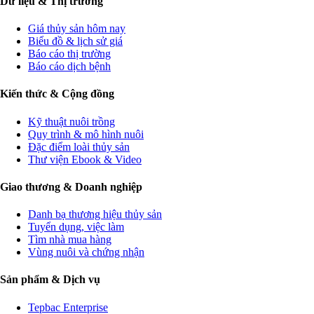
Dữ liệu & Thị trường
Giá thủy sản hôm nay
Biểu đồ & lịch sử giá
Báo cáo thị trường
Báo cáo dịch bệnh
Kiến thức & Cộng đồng
Kỹ thuật nuôi trồng
Quy trình & mô hình nuôi
Đặc điểm loài thủy sản
Thư viện Ebook & Video
Giao thương & Doanh nghiệp
Danh bạ thương hiệu thủy sản
Tuyển dụng, việc làm
Tìm nhà mua hàng
Vùng nuôi và chứng nhận
Sản phẩm & Dịch vụ
Tepbac Enterprise