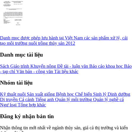
Danh mục được phép lưu hành tại Việt Nam các sản phẩm xử lý, cải
tạo môi trường nuôi trồng thủy sản 2012
Danh mục tài liệu
Sách
Giáo trình
Khuyến nông
Đề tài - luận văn
Báo cáo khoa học
Báo
- tạp chí
Văn bản - công văn
Tài liệu khác
Nhóm tài liệu
Kỹ thuật nuôi
Sản xuất giống
Bệnh học
Chế biến
Sinh lý
Dinh dưỡng
Di truyền
Cá cảnh
Tiếng anh
Quản lý môi trường
Quản lý nghề cá
Ngư loại
Tổng hợp khác
Đăng ký nhận bản tin
Nhận thông tin mới nhất về ngành thủy sản, giá cả thị trường và kiến