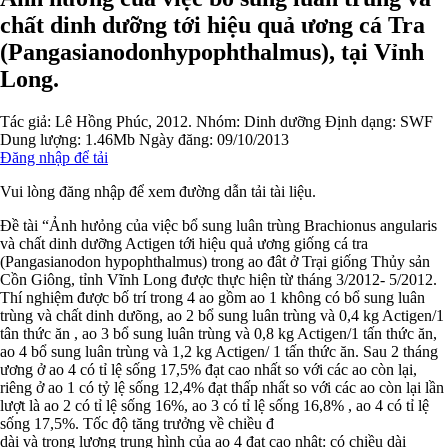
chất dinh dưỡng tới hiệu quả ương cá Tra
(Pangasianodonhypophthalmus), tại Vỉnh
Long.
Tác giả:
Lê Hồng Phúc, 2012.
Nhóm:
Dinh dưỡng
Định dạng: SWF
Dung lượng: 1.46Mb
Ngày đăng: 09/10/2013
Đăng nhập để tải
Vui lòng đăng nhập để xem đường dẫn tải tài liệu.
Đề tài “Ảnh hưỏng của việc bổ sung luân trùng Brachionus angularis
và chất dinh dưỡng Actigen tới hiệu quả ương giống cá tra
(Pangasianodon hypophthalmus) trong ao đât ở Trại giống Thủy sản
Cồn Giông, tỉnh Vĩnh Long được thực hiện từ tháng 3/2012- 5/2012.
Thí nghiệm được bố trí trong 4 ao gồm ao 1 không có bổ sung luân
trùng và chất dinh dưõng, ao 2 bổ sung luân trùng và 0,4 kg Actigen/1
tân thức ăn , ao 3 bổ sung luân trùng và 0,8 kg Actigen/1 tấn thức ăn,
ao 4 bổ sung luân trùng và 1,2 kg Actigen/ 1 tấn thức ăn. Sau 2 tháng
ương ở ao 4 có tỉ lệ sống 17,5% đạt cao nhất so với các ao còn lại,
riêng ở ao 1 có tỷ lệ sống 12,4% đạt thấp nhất so với các ao còn lại lần
lượt là ao 2 có tỉ lệ sống 16%, ao 3 có tỉ lệ sống 16,8% , ao 4 có tỉ lệ
sống 17,5%. Tốc độ tăng trưởng về chiều đ
dài và trọng lượng trung hình của ao 4 đạt cao nhât: có chiều dài