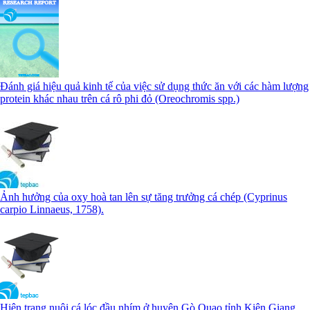
Đánh giá hiệu quả kinh tế của việc sử dụng thức ăn với các hàm lượng
protein khác nhau trên cá rô phi đỏ (Oreochromis spp.)
Ảnh hưởng của oxy hoà tan lên sự tăng trưởng cá chép (Cyprinus
carpio Linnaeus, 1758).
Hiện trạng nuôi cá lóc đầu nhím ở huyện Gò Quao tỉnh Kiên Giang