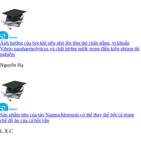
Ảnh hưởng của bọt khí siêu nhỏ lên tôm thẻ chân trắng, vi khuẩn
Vibrio parahaemolyticus và chất lượng nước trong điều kiện phòng thí
nghiệm
Nguyên Hạ
Sản phẩm phụ của tảo Nannochloropsis có thể thay thế bột cá trong
chế độ ăn của cá hồi vân
L.X.C