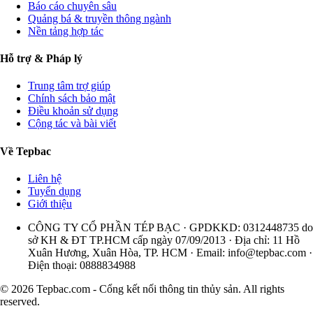
Báo cáo chuyên sâu
Quảng bá & truyền thông ngành
Nền tảng hợp tác
Hỗ trợ & Pháp lý
Trung tâm trợ giúp
Chính sách bảo mật
Điều khoản sử dụng
Cộng tác và bài viết
Về Tepbac
Liên hệ
Tuyển dụng
Giới thiệu
CÔNG TY CỔ PHẦN TÉP BẠC · GPDKKD: 0312448735 do
sở KH & ĐT TP.HCM cấp ngày 07/09/2013 · Địa chỉ: 11 Hồ
Xuân Hương, Xuân Hòa, TP. HCM · Email:
info@tepbac.com
·
Điện thoại: 0888834988
© 2026 Tepbac.com - Cổng kết nối thông tin thủy sản. All rights
reserved.