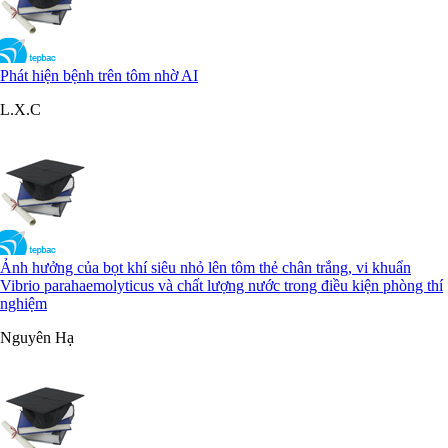
Phát hiện bệnh trên tôm nhờ AI
L.X.C
Ảnh hưởng của bọt khí siêu nhỏ lên tôm thẻ chân trắng, vi khuẩn
Vibrio parahaemolyticus và chất lượng nước trong điều kiện phòng thí
nghiệm
Nguyên Hạ