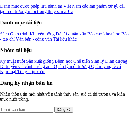
Danh mục được phép lưu hành tại Việt Nam các sản phẩm xử lý, cải
tạo môi trường nuôi trồng thủy sản 2012
Danh mục tài liệu
Sách
Giáo trình
Khuyến nông
Đề tài - luận văn
Báo cáo khoa học
Báo
- tạp chí
Văn bản - công văn
Tài liệu khác
Nhóm tài liệu
Kỹ thuật nuôi
Sản xuất giống
Bệnh học
Chế biến
Sinh lý
Dinh dưỡng
Di truyền
Cá cảnh
Tiếng anh
Quản lý môi trường
Quản lý nghề cá
Ngư loại
Tổng hợp khác
Đăng ký nhận bản tin
Nhận thông tin mới nhất về ngành thủy sản, giá cả thị trường và kiến
thức nuôi trồng.
Đăng ký