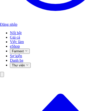
Đăng nhập
Nổi bật
Giá cả
Việc làm
eShop
Farmext
Sự kiện
Danh bạ
Thư viện