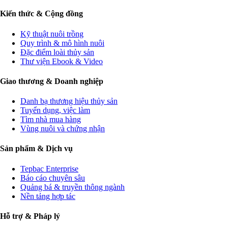
Kiến thức & Cộng đồng
Kỹ thuật nuôi trồng
Quy trình & mô hình nuôi
Đặc điểm loài thủy sản
Thư viện Ebook & Video
Giao thương & Doanh nghiệp
Danh bạ thương hiệu thủy sản
Tuyển dụng, việc làm
Tìm nhà mua hàng
Vùng nuôi và chứng nhận
Sản phẩm & Dịch vụ
Tepbac Enterprise
Báo cáo chuyên sâu
Quảng bá & truyền thông ngành
Nền tảng hợp tác
Hỗ trợ & Pháp lý