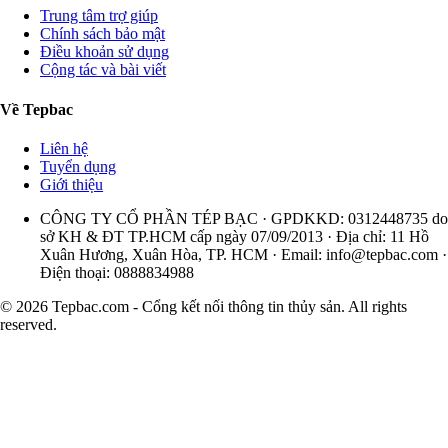
Trung tâm trợ giúp
Chính sách bảo mật
Điều khoản sử dụng
Cộng tác và bài viết
Về Tepbac
Liên hệ
Tuyển dụng
Giới thiệu
CÔNG TY CỔ PHẦN TÉP BẠC · GPDKKD: 0312448735 do
sở KH & ĐT TP.HCM cấp ngày 07/09/2013 · Địa chỉ: 11 Hồ
Xuân Hương, Xuân Hòa, TP. HCM · Email:
info@tepbac.com
·
Điện thoại: 0888834988
© 2026 Tepbac.com - Cổng kết nối thông tin thủy sản. All rights
reserved.