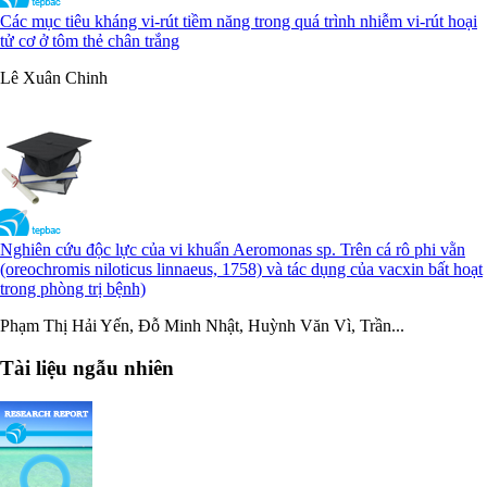
Các mục tiêu kháng vi-rút tiềm năng trong quá trình nhiễm vi-rút hoại
tử cơ ở tôm thẻ chân trắng
Lê Xuân Chinh
Nghiên cứu độc lực của vi khuẩn Aeromonas sp. Trên cá rô phi vằn
(oreochromis niloticus linnaeus, 1758) và tác dụng của vacxin bất hoạt
trong phòng trị bệnh)
Phạm Thị Hải Yến, Đỗ Minh Nhật, Huỳnh Văn Vì, Trần...
Tài liệu ngẫu nhiên