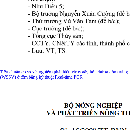
Tiêu chuẩn cơ sở xét nghiệm phát hiện virus gây hội chứng đốm trắng
(WSSV) ở tôm bằng kỹ thuật Real-time PCR