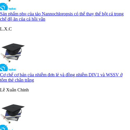
Sản phẩm phụ của tảo Nannochloropsis có thể thay thế bột cá trong
chế độ ăn của cá hồi vân
L.X.C
Cơ chế cơ bản của nhiễm đơn lẻ và đồng nhiễm DIV1 và WSSV ở
tôm thẻ chân trắng
Lê Xuân Chinh