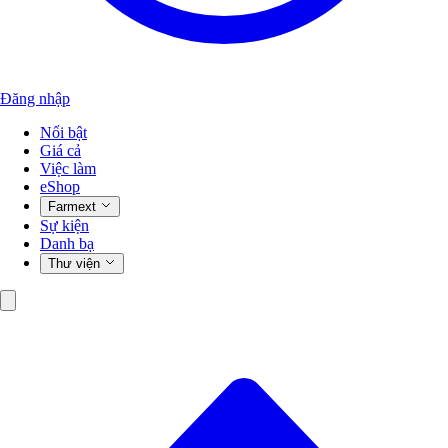
Đăng nhập
Nổi bật
Giá cả
Việc làm
eShop
Farmext
Sự kiện
Danh bạ
Thư viện