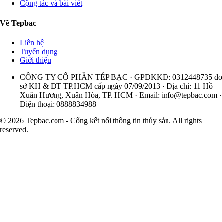
Cộng tác và bài viết
Về Tepbac
Liên hệ
Tuyển dụng
Giới thiệu
CÔNG TY CỔ PHẦN TÉP BẠC · GPDKKD: 0312448735 do
sở KH & ĐT TP.HCM cấp ngày 07/09/2013 · Địa chỉ: 11 Hồ
Xuân Hương, Xuân Hòa, TP. HCM · Email:
info@tepbac.com
·
Điện thoại: 0888834988
© 2026 Tepbac.com - Cổng kết nối thông tin thủy sản. All rights
reserved.