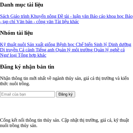
Danh mục tài liệu
Sách
Giáo trình
Khuyến nông
Đề tài - luận văn
Báo cáo khoa học
Báo
- tạp chí
Văn bản - công văn
Tài liệu khác
Nhóm tài liệu
Kỹ thuật nuôi
Sản xuất giống
Bệnh học
Chế biến
Sinh lý
Dinh dưỡng
Di truyền
Cá cảnh
Tiếng anh
Quản lý môi trường
Quản lý nghề cá
Ngư loại
Tổng hợp khác
Đăng ký nhận bản tin
Nhận thông tin mới nhất về ngành thủy sản, giá cả thị trường và kiến
thức nuôi trồng.
Đăng ký
Cổng kết nối thông tin thủy sản. Cập nhật thị trường, giá cả, kỹ thuật
nuôi trồng thủy sản.