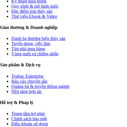
Kỹ thuật nuôi trồng
Quy trình & mô hình nuôi
Đặc điểm loài thủy sản
Thư viện Ebook & Video
Giao thương & Doanh nghiệp
Danh bạ thương hiệu thủy sản
Tuyển dụng, việc làm
Tìm nhà mua hàng
Vùng nuôi và chứng nhận
Sản phẩm & Dịch vụ
Tepbac Enterprise
Báo cáo chuyên sâu
Quảng bá & truyền thông ngành
Nền tảng hợp tác
Hỗ trợ & Pháp lý
Trung tâm trợ giúp
Chính sách bảo mật
Điều khoản sử dụng