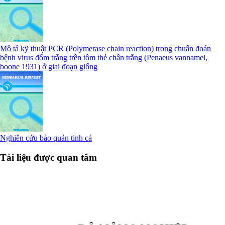
Mô tả kỹ thuật PCR (Polymerase chain reaction) trong chuẩn đoán
bệnh virus đốm trắng trên tôm thẻ chân trắng (Penaeus vannamei,
boone 1931) ở giai đoạn giống
Nghiên cứu bảo quản tinh cá
Tài liệu được quan tâm