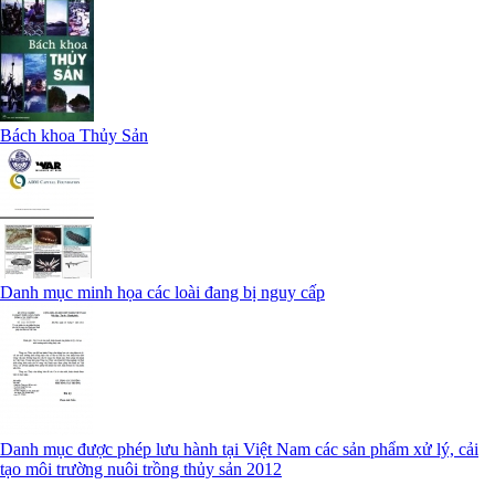
Bách khoa Thủy Sản
Danh mục minh họa các loài đang bị nguy cấp
Danh mục được phép lưu hành tại Việt Nam các sản phẩm xử lý, cải
tạo môi trường nuôi trồng thủy sản 2012