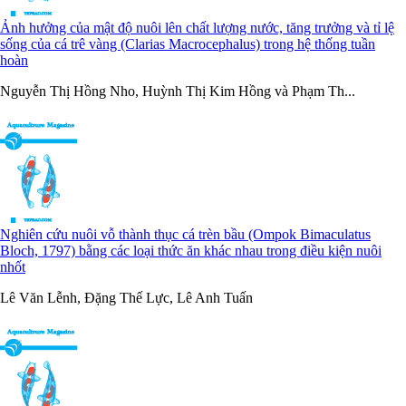
Ảnh hưởng của mật độ nuôi lên chất lượng nước, tăng trưởng và tỉ lệ
sống của cá trê vàng (Clarias Macrocephalus) trong hệ thống tuần
hoàn
Nguyễn Thị Hồng Nho, Huỳnh Thị Kim Hồng và Phạm Th...
Nghiên cứu nuôi vỗ thành thục cá trèn bầu (Ompok Bimaculatus
Bloch, 1797) bằng các loại thức ăn khác nhau trong điều kiện nuôi
nhốt
Lê Văn Lễnh, Đặng Thế Lực, Lê Anh Tuấn