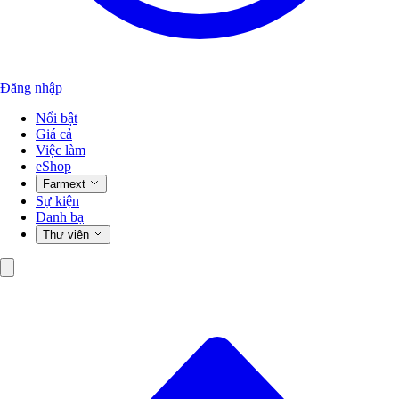
Đăng nhập
Nổi bật
Giá cả
Việc làm
eShop
Farmext
Sự kiện
Danh bạ
Thư viện