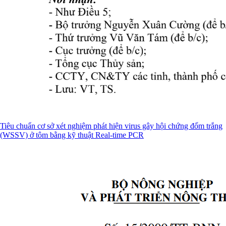
Tiêu chuẩn cơ sở xét nghiệm phát hiện virus gây hội chứng đốm trắng
(WSSV) ở tôm bằng kỹ thuật Real-time PCR