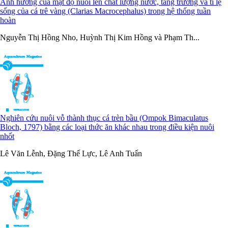
Ảnh hưởng của mật độ nuôi lên chất lượng nước, tăng trưởng và tỉ lệ
sống của cá trê vàng (Clarias Macrocephalus) trong hệ thống tuần
hoàn
Nguyễn Thị Hồng Nho, Huỳnh Thị Kim Hồng và Phạm Th...
Nghiên cứu nuôi vỗ thành thục cá trèn bầu (Ompok Bimaculatus
Bloch, 1797) bằng các loại thức ăn khác nhau trong điều kiện nuôi
nhốt
Lê Văn Lễnh, Đặng Thế Lực, Lê Anh Tuấn