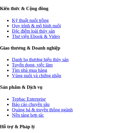
Kiến thức & Cộng đồng
Kỹ thuật nuôi trồng
Quy trình & mô hình nuôi
Đặc điểm loài thủy sản
Thư viện Ebook & Video
Giao thương & Doanh nghiệp
Danh bạ thương hiệu thủy sản
Tuyển dụng, việc làm
Tìm nhà mua hàng
Vùng nuôi và chứng nhận
Sản phẩm & Dịch vụ
Tepbac Enterprise
Báo cáo chuyên sâu
Quảng bá & truyền thông ngành
Nền tảng hợp tác
Hỗ trợ & Pháp lý