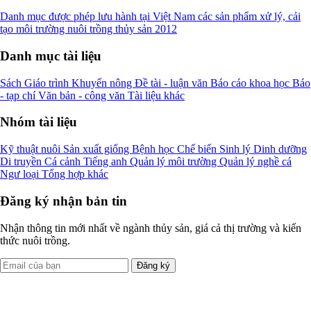
Danh mục được phép lưu hành tại Việt Nam các sản phẩm xử lý, cải
tạo môi trường nuôi trồng thủy sản 2012
Danh mục tài liệu
Sách
Giáo trình
Khuyến nông
Đề tài - luận văn
Báo cáo khoa học
Báo
- tạp chí
Văn bản - công văn
Tài liệu khác
Nhóm tài liệu
Kỹ thuật nuôi
Sản xuất giống
Bệnh học
Chế biến
Sinh lý
Dinh dưỡng
Di truyền
Cá cảnh
Tiếng anh
Quản lý môi trường
Quản lý nghề cá
Ngư loại
Tổng hợp khác
Đăng ký nhận bản tin
Nhận thông tin mới nhất về ngành thủy sản, giá cả thị trường và kiến
thức nuôi trồng.
Đăng ký