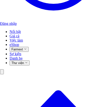
Đăng nhập
Nổi bật
Giá cả
Việc làm
eShop
Farmext
Sự kiện
Danh bạ
Thư viện