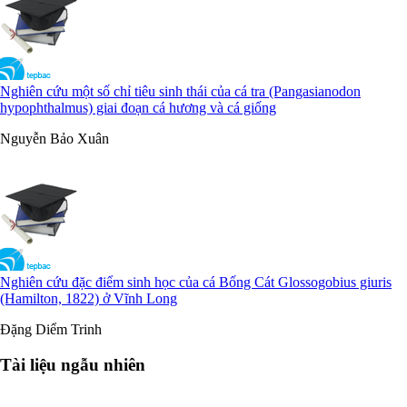
Nghiên cứu một số chỉ tiêu sinh thái của cá tra (Pangasianodon
hypophthalmus) giai đoạn cá hương và cá giống
Nguyễn Bảo Xuân
Nghiên cứu đặc điểm sinh học của cá Bống Cát Glossogobius giuris
(Hamilton, 1822) ở Vĩnh Long
Đặng Diểm Trinh
Tài liệu ngẫu nhiên