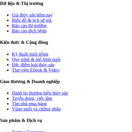
Dữ liệu & Thị trường
Giá thủy sản hôm nay
Biểu đồ & lịch sử giá
Báo cáo thị trường
Báo cáo dịch bệnh
Kiến thức & Cộng đồng
Kỹ thuật nuôi trồng
Quy trình & mô hình nuôi
Đặc điểm loài thủy sản
Thư viện Ebook & Video
Giao thương & Doanh nghiệp
Danh bạ thương hiệu thủy sản
Tuyển dụng, việc làm
Tìm nhà mua hàng
Vùng nuôi và chứng nhận
Sản phẩm & Dịch vụ