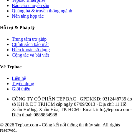
Tepbac Enterprise
Báo cáo chuyên sâu
Quảng bá & truyền thông ngành
Nền tảng hợp tác
Hỗ trợ & Pháp lý
Trung tâm trợ giúp
Chính sách bảo mật
Điều khoản sử dụng
Cộng tác và bài viết
Về Tepbac
Liên hệ
Tuyển dụng
Giới thiệu
CÔNG TY CỔ PHẦN TÉP BẠC · GPDKKD: 0312448735 do
sở KH & ĐT TP.HCM cấp ngày 07/09/2013 · Địa chỉ: 11 Hồ
Xuân Hương, Xuân Hòa, TP. HCM · Email:
info@tepbac.com
·
Điện thoại: 0888834988
© 2026 Tepbac.com - Cổng kết nối thông tin thủy sản. All rights
reserved.