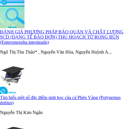
ĐÁNH GIÁ PHƯƠNG PHÁP BẢO QUẢN VÀ CHẤT LƯỢNG
SCD (DẠNG TẾ BÀO ĐƠN) THU HOẠCH TỪ RONG BÚN
(Enteromorpha intestinalis)
Ngô Thị Thu Thảo* , Nguyễn Văn Hòa, Nguyễn Huỳnh A...
Tìm hiểu một số đặc điểm sinh học của cá Phèn Vàng (Polynemus
dubius)
Nguyễn Thị Kim Ngân