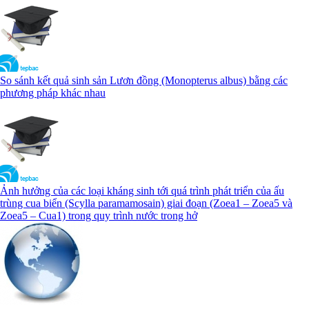
So sánh kết quả sinh sản Lươn đồng (Monopterus albus) bằng các
phương pháp khác nhau
Ảnh hưởng của các loại kháng sinh tới quá trình phát triển của ấu
trùng cua biển (Scylla paramamosain) giai đoạn (Zoea1 – Zoea5 và
Zoea5 – Cua1) trong quy trình nước trong hở