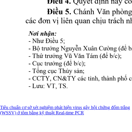
Tiêu chuẩn cơ sở xét nghiệm phát hiện virus gây hội chứng đốm trắng
(WSSV) ở tôm bằng kỹ thuật Real-time PCR