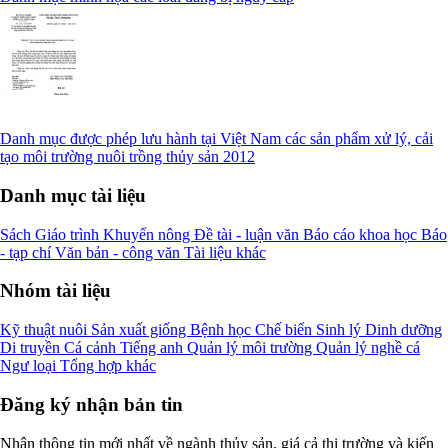
Danh mục được phép lưu hành tại Việt Nam các sản phẩm xử lý, cải
tạo môi trường nuôi trồng thủy sản 2012
Danh mục tài liệu
Sách
Giáo trình
Khuyến nông
Đề tài - luận văn
Báo cáo khoa học
Báo
- tạp chí
Văn bản - công văn
Tài liệu khác
Nhóm tài liệu
Kỹ thuật nuôi
Sản xuất giống
Bệnh học
Chế biến
Sinh lý
Dinh dưỡng
Di truyền
Cá cảnh
Tiếng anh
Quản lý môi trường
Quản lý nghề cá
Ngư loại
Tổng hợp khác
Đăng ký nhận bản tin
Nhận thông tin mới nhất về ngành thủy sản, giá cả thị trường và kiến