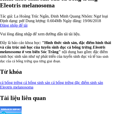
Eleotris melanosoma
Tác giả:
La Hoàng Trúc Ngân, Đinh Minh Quang
Nhóm:
Ngư loại
Định dạng: pdf
Dung lượng: 0.604Mb
Ngày đăng: 19/06/2018
Đăng nhập để tải
Vui lòng đăng nhập để xem đường dẫn tải tài liệu.
Đây là báo cáo khoa học:
"Hình thức sinh sản, đặc điểm hình thái
và cấu trúc mô học của tuyến sinh dục cá bống trứng
Eleotris
melanosoma
ở ven biển Sóc Trăng"
nội dung bao gồm: đặc điểm
sinh học sinh sản như sự phát triển của tuyến sinh dục và tế
bào sinh
dục của cá bống trứng qua từng giai đoạn.
Từ khóa
cá bống trứng
cá bống
sinh sản cá bống trứng
đặc điểm sinh sản
Eleotris melanosoma
Tài liệu liên quan