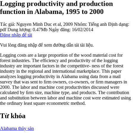
Logging productivity and production
function in Alabama, 1995 to 2000
Tác giả:
Nguyen Minh Duc et al, 2009
Nhóm:
Tiếng anh
Định dạng:
pdf
Dung lượng: 0.47Mb
Ngày đăng: 16/02/2014
Đăng nhập để tải
Vui lòng đăng nhập để xem đường dẫn tải tài liệu.
Logging costs are a large proportion of the wood material cost for
forest industries. The efﬁciency and productivity of the logging
industry are important factors in the competitive- ness of the forest
industry in the regional and international marketplace. This paper
analyzes logging productivity in Alabama using data from a mail
survey that was sent to ﬁrm owners, co-owners, or ﬁrm managers in
2000. The labor and machine cost productivities discussed were
calculated by ﬁrm size, machine type, and products. The contribution
and substitution between labor and machine cost were estimated using
the ordinary least square econometric method.
Từ khóa
Alabama
thủy sản