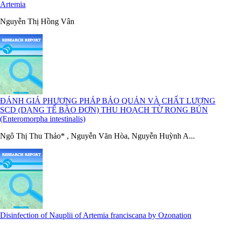
Artemia
Nguyễn Thị Hồng Vân
ĐÁNH GIÁ PHƯƠNG PHÁP BẢO QUẢN VÀ CHẤT LƯỢNG
SCD (DẠNG TẾ BÀO ĐƠN) THU HOẠCH TỪ RONG BÚN
(Enteromorpha intestinalis)
Ngô Thị Thu Thảo* , Nguyễn Văn Hòa, Nguyễn Huỳnh A...
Disinfection of Nauplii of Artemia franciscana by Ozonation