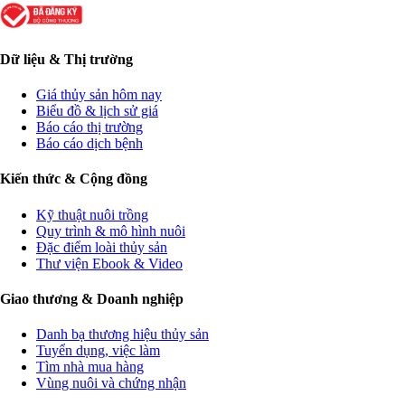
Dữ liệu & Thị trường
Giá thủy sản hôm nay
Biểu đồ & lịch sử giá
Báo cáo thị trường
Báo cáo dịch bệnh
Kiến thức & Cộng đồng
Kỹ thuật nuôi trồng
Quy trình & mô hình nuôi
Đặc điểm loài thủy sản
Thư viện Ebook & Video
Giao thương & Doanh nghiệp
Danh bạ thương hiệu thủy sản
Tuyển dụng, việc làm
Tìm nhà mua hàng
Vùng nuôi và chứng nhận