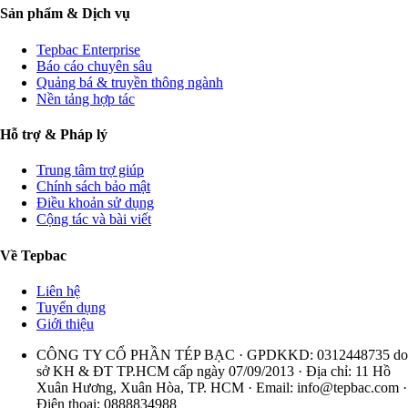
Sản phẩm & Dịch vụ
Tepbac Enterprise
Báo cáo chuyên sâu
Quảng bá & truyền thông ngành
Nền tảng hợp tác
Hỗ trợ & Pháp lý
Trung tâm trợ giúp
Chính sách bảo mật
Điều khoản sử dụng
Cộng tác và bài viết
Về Tepbac
Liên hệ
Tuyển dụng
Giới thiệu
CÔNG TY CỔ PHẦN TÉP BẠC · GPDKKD: 0312448735 do
sở KH & ĐT TP.HCM cấp ngày 07/09/2013 · Địa chỉ: 11 Hồ
Xuân Hương, Xuân Hòa, TP. HCM · Email:
info@tepbac.com
·
Điện thoại: 0888834988