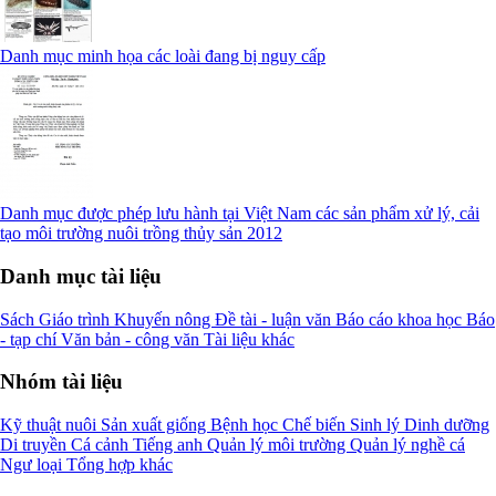
Danh mục minh họa các loài đang bị nguy cấp
Danh mục được phép lưu hành tại Việt Nam các sản phẩm xử lý, cải
tạo môi trường nuôi trồng thủy sản 2012
Danh mục tài liệu
Sách
Giáo trình
Khuyến nông
Đề tài - luận văn
Báo cáo khoa học
Báo
- tạp chí
Văn bản - công văn
Tài liệu khác
Nhóm tài liệu
Kỹ thuật nuôi
Sản xuất giống
Bệnh học
Chế biến
Sinh lý
Dinh dưỡng
Di truyền
Cá cảnh
Tiếng anh
Quản lý môi trường
Quản lý nghề cá
Ngư loại
Tổng hợp khác