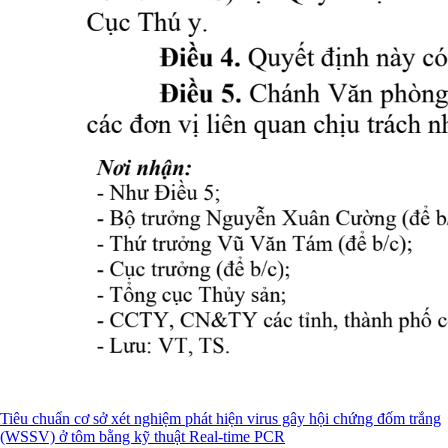
Tiêu chuẩn cơ sở xét nghiệm phát hiện virus gây hội chứng đốm trắng
(WSSV) ở tôm bằng kỹ thuật Real-time PCR