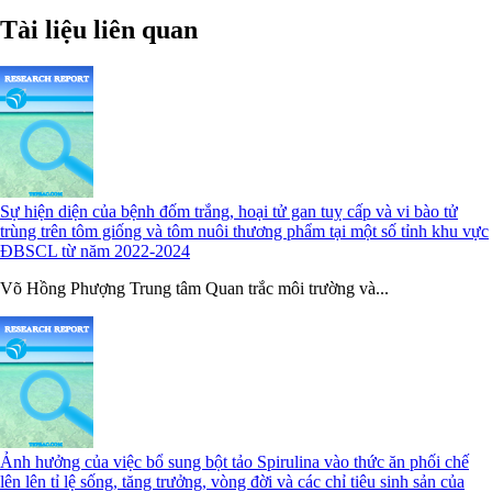
Tài liệu liên quan
Sự hiện diện của bệnh đốm trắng, hoại tử gan tuỵ cấp và vi bào tử
trùng trên tôm giống và tôm nuôi thương phẩm tại một số tỉnh khu vực
ĐBSCL từ năm 2022-2024
Võ Hồng Phượng Trung tâm Quan trắc môi trường và...
Ảnh hưởng của việc bổ sung bột tảo Spirulina vào thức ăn phối chế
lên lên tỉ lệ sống, tăng trưởng, vòng đời và các chỉ tiêu sinh sản của