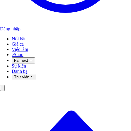
Đăng nhập
Nổi bật
Giá cả
Việc làm
eShop
Farmext
Sự kiện
Danh bạ
Thư viện