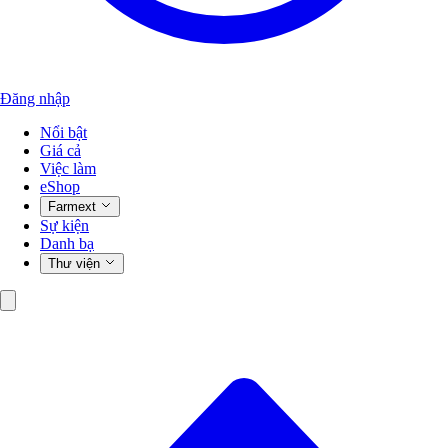
Đăng nhập
Nổi bật
Giá cả
Việc làm
eShop
Farmext
Sự kiện
Danh bạ
Thư viện