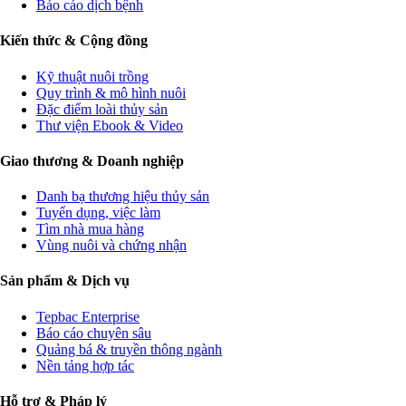
Báo cáo dịch bệnh
Kiến thức & Cộng đồng
Kỹ thuật nuôi trồng
Quy trình & mô hình nuôi
Đặc điểm loài thủy sản
Thư viện Ebook & Video
Giao thương & Doanh nghiệp
Danh bạ thương hiệu thủy sản
Tuyển dụng, việc làm
Tìm nhà mua hàng
Vùng nuôi và chứng nhận
Sản phẩm & Dịch vụ
Tepbac Enterprise
Báo cáo chuyên sâu
Quảng bá & truyền thông ngành
Nền tảng hợp tác
Hỗ trợ & Pháp lý