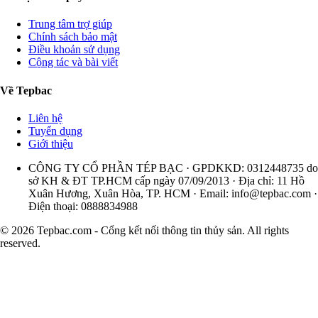
Trung tâm trợ giúp
Chính sách bảo mật
Điều khoản sử dụng
Cộng tác và bài viết
Về Tepbac
Liên hệ
Tuyển dụng
Giới thiệu
CÔNG TY CỔ PHẦN TÉP BẠC · GPDKKD: 0312448735 do
sở KH & ĐT TP.HCM cấp ngày 07/09/2013 · Địa chỉ: 11 Hồ
Xuân Hương, Xuân Hòa, TP. HCM · Email:
info@tepbac.com
·
Điện thoại: 0888834988
© 2026 Tepbac.com - Cổng kết nối thông tin thủy sản. All rights
reserved.