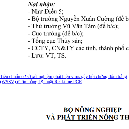
Tiêu chuẩn cơ sở xét nghiệm phát hiện virus gây hội chứng đốm trắng
(WSSV) ở tôm bằng kỹ thuật Real-time PCR