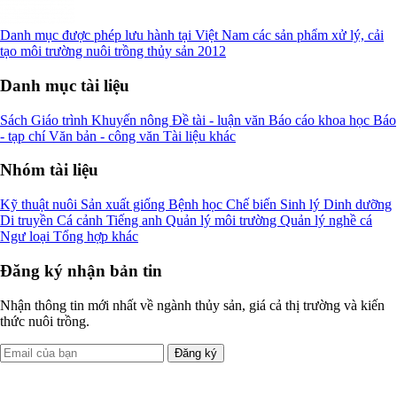
Danh mục được phép lưu hành tại Việt Nam các sản phẩm xử lý, cải
tạo môi trường nuôi trồng thủy sản 2012
Danh mục tài liệu
Sách
Giáo trình
Khuyến nông
Đề tài - luận văn
Báo cáo khoa học
Báo
- tạp chí
Văn bản - công văn
Tài liệu khác
Nhóm tài liệu
Kỹ thuật nuôi
Sản xuất giống
Bệnh học
Chế biến
Sinh lý
Dinh dưỡng
Di truyền
Cá cảnh
Tiếng anh
Quản lý môi trường
Quản lý nghề cá
Ngư loại
Tổng hợp khác
Đăng ký nhận bản tin
Nhận thông tin mới nhất về ngành thủy sản, giá cả thị trường và kiến
thức nuôi trồng.
Đăng ký