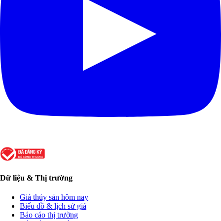
Dữ liệu & Thị trường
Giá thủy sản hôm nay
Biểu đồ & lịch sử giá
Báo cáo thị trường