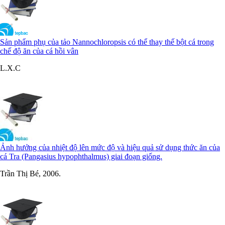
Sản phẩm phụ của tảo Nannochloropsis có thể thay thế bột cá trong
chế độ ăn của cá hồi vân
L.X.C
Ảnh hưởng của nhiệt độ lên mức độ và hiệu quả sử dụng thức ăn của
cá Tra (Pangasius hypophthalmus) giai đoạn giống.
Trần Thị Bé, 2006.