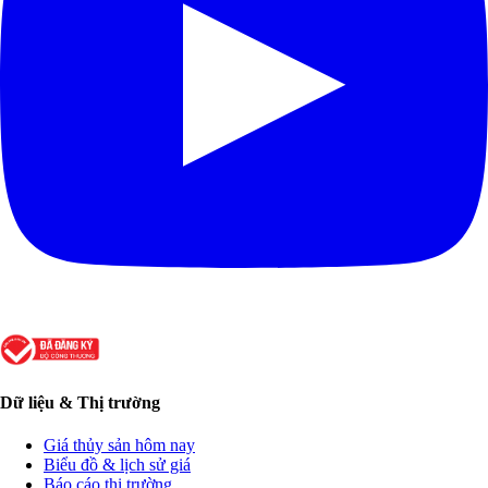
Dữ liệu & Thị trường
Giá thủy sản hôm nay
Biểu đồ & lịch sử giá
Báo cáo thị trường