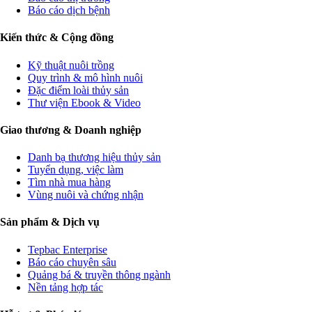
Báo cáo dịch bệnh
Kiến thức & Cộng đồng
Kỹ thuật nuôi trồng
Quy trình & mô hình nuôi
Đặc điểm loài thủy sản
Thư viện Ebook & Video
Giao thương & Doanh nghiệp
Danh bạ thương hiệu thủy sản
Tuyển dụng, việc làm
Tìm nhà mua hàng
Vùng nuôi và chứng nhận
Sản phẩm & Dịch vụ
Tepbac Enterprise
Báo cáo chuyên sâu
Quảng bá & truyền thông ngành
Nền tảng hợp tác