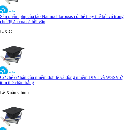
Sản phẩm phụ của tảo Nannochloropsis có thể thay thế bột cá trong
chế độ ăn của cá hồi vân
L.X.C
Cơ chế cơ bản của nhiễm đơn lẻ và đồng nhiễm DIV1 và WSSV ở
tôm thẻ chân trắng
Lê Xuân Chinh