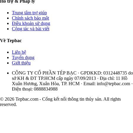
Hỗ trợ & Pháp lý
Trung tâm trợ giúp
Chính sách bảo mật
Điều khoản sử dụng
Cộng tác và bài viết
Về Tepbac
Liên hệ
Tuyển dụng
Giới thiệu
CÔNG TY CỔ PHẦN TÉP BẠC · GPDKKD: 0312448735 do
sở KH & ĐT TP.HCM cấp ngày 07/09/2013 · Địa chỉ: 11 Hồ
Xuân Hương, Xuân Hòa, TP. HCM · Email:
info@tepbac.com
·
Điện thoại: 0888834988
© 2026 Tepbac.com - Cổng kết nối thông tin thủy sản. All rights
reserved.