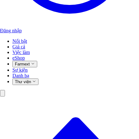
Đăng nhập
Nổi bật
Giá cả
Việc làm
eShop
Farmext
Sự kiện
Danh bạ
Thư viện