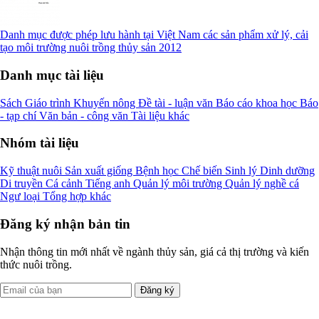
Danh mục được phép lưu hành tại Việt Nam các sản phẩm xử lý, cải
tạo môi trường nuôi trồng thủy sản 2012
Danh mục tài liệu
Sách
Giáo trình
Khuyến nông
Đề tài - luận văn
Báo cáo khoa học
Báo
- tạp chí
Văn bản - công văn
Tài liệu khác
Nhóm tài liệu
Kỹ thuật nuôi
Sản xuất giống
Bệnh học
Chế biến
Sinh lý
Dinh dưỡng
Di truyền
Cá cảnh
Tiếng anh
Quản lý môi trường
Quản lý nghề cá
Ngư loại
Tổng hợp khác
Đăng ký nhận bản tin
Nhận thông tin mới nhất về ngành thủy sản, giá cả thị trường và kiến
thức nuôi trồng.
Đăng ký