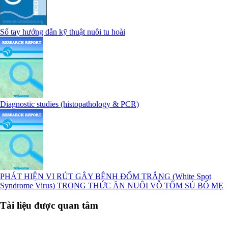
Sổ tay hướng dẫn kỹ thuật nuôi tu hoài
Diagnostic studies (histopathology & PCR)
PHÁT HIỆN VI RÚT GÂY BỆNH ĐỐM TRẮNG (White Spot
Syndrome Virus) TRONG THỨC ĂN NUÔI VỖ TÔM SÚ BỐ MẸ
Tài liệu được quan tâm