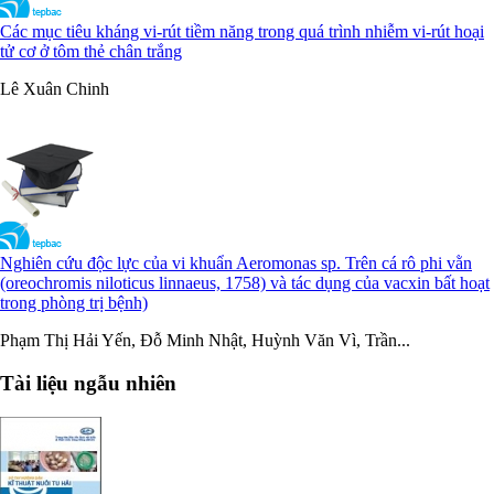
Các mục tiêu kháng vi-rút tiềm năng trong quá trình nhiễm vi-rút hoại
tử cơ ở tôm thẻ chân trắng
Lê Xuân Chinh
Nghiên cứu độc lực của vi khuẩn Aeromonas sp. Trên cá rô phi vằn
(oreochromis niloticus linnaeus, 1758) và tác dụng của vacxin bất hoạt
trong phòng trị bệnh)
Phạm Thị Hải Yến, Đỗ Minh Nhật, Huỳnh Văn Vì, Trần...
Tài liệu ngẫu nhiên