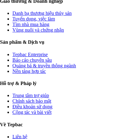
Giao thương & Doanh nghiệp
Danh bạ thương hiệu thủy sản
Tuyển dụng, việc làm
Tìm nhà mua hàng
Vùng nuôi và chứng nhận
Sản phẩm & Dịch vụ
Tepbac Enterprise
Báo cáo chuyên sâu
Quảng bá & truyền thông ngành
Nền tảng hợp tác
Hỗ trợ & Pháp lý
Trung tâm trợ giúp
Chính sách bảo mật
Điều khoản sử dụng
Cộng tác và bài viết
Về Tepbac
Liên hệ