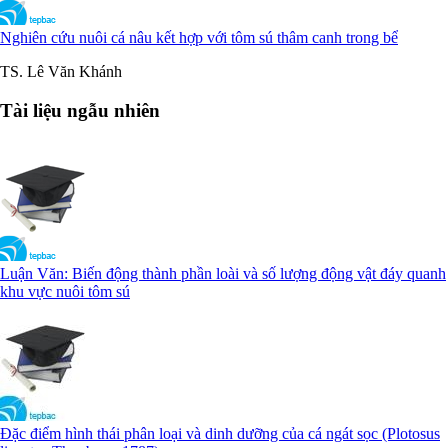
Nghiên cứu nuôi cá nâu kết hợp với tôm sú thâm canh trong bể
TS. Lê Văn Khánh
Tài liệu ngẫu nhiên
Luận Văn: Biến động thành phần loài và số lượng động vật đáy quanh
khu vực nuôi tôm sú
Đặc điểm hình thái phân loại và dinh dưỡng của cá ngát sọc (Plotosus