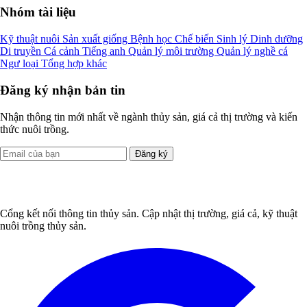
Nhóm tài liệu
Kỹ thuật nuôi
Sản xuất giống
Bệnh học
Chế biến
Sinh lý
Dinh dưỡng
Di truyền
Cá cảnh
Tiếng anh
Quản lý môi trường
Quản lý nghề cá
Ngư loại
Tổng hợp khác
Đăng ký nhận bản tin
Nhận thông tin mới nhất về ngành thủy sản, giá cả thị trường và kiến
thức nuôi trồng.
Đăng ký
Cổng kết nối thông tin thủy sản. Cập nhật thị trường, giá cả, kỹ thuật
nuôi trồng thủy sản.