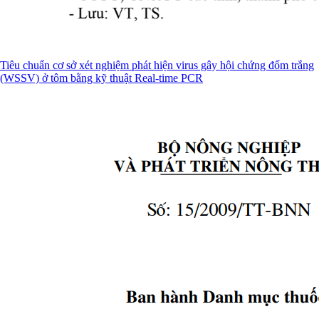
Tiêu chuẩn cơ sở xét nghiệm phát hiện virus gây hội chứng đốm trắng
(WSSV) ở tôm bằng kỹ thuật Real-time PCR