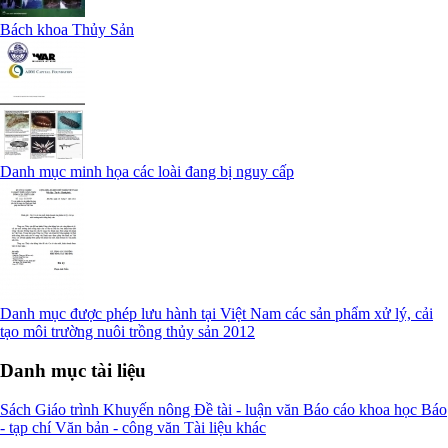
Bách khoa Thủy Sản
Danh mục minh họa các loài đang bị nguy cấp
Danh mục được phép lưu hành tại Việt Nam các sản phẩm xử lý, cải
tạo môi trường nuôi trồng thủy sản 2012
Danh mục tài liệu
Sách
Giáo trình
Khuyến nông
Đề tài - luận văn
Báo cáo khoa học
Báo
- tạp chí
Văn bản - công văn
Tài liệu khác