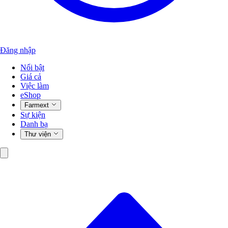
Đăng nhập
Nổi bật
Giá cả
Việc làm
eShop
Farmext
Sự kiện
Danh bạ
Thư viện