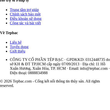
Hỗ trợ & Pháp lý
Trung tâm trợ giúp
Chính sách bảo mật
Điều khoản sử dụng
Cộng tác và bài viết
Về Tepbac
Liên hệ
Tuyển dụng
Giới thiệu
CÔNG TY CỔ PHẦN TÉP BẠC · GPDKKD: 0312448735 do
sở KH & ĐT TP.HCM cấp ngày 07/09/2013 · Địa chỉ: 11 Hồ
Xuân Hương, Xuân Hòa, TP. HCM · Email:
info@tepbac.com
·
Điện thoại: 0888834988
© 2026 Tepbac.com - Cổng kết nối thông tin thủy sản. All rights
reserved.