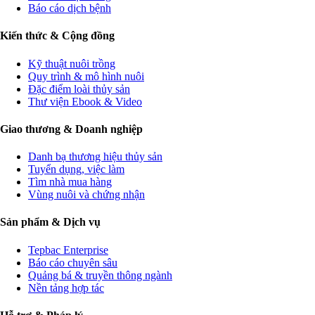
Báo cáo dịch bệnh
Kiến thức & Cộng đồng
Kỹ thuật nuôi trồng
Quy trình & mô hình nuôi
Đặc điểm loài thủy sản
Thư viện Ebook & Video
Giao thương & Doanh nghiệp
Danh bạ thương hiệu thủy sản
Tuyển dụng, việc làm
Tìm nhà mua hàng
Vùng nuôi và chứng nhận
Sản phẩm & Dịch vụ
Tepbac Enterprise
Báo cáo chuyên sâu
Quảng bá & truyền thông ngành
Nền tảng hợp tác