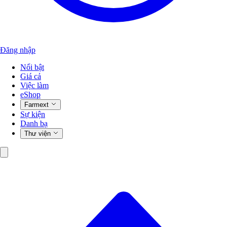
Đăng nhập
Nổi bật
Giá cả
Việc làm
eShop
Farmext
Sự kiện
Danh bạ
Thư viện