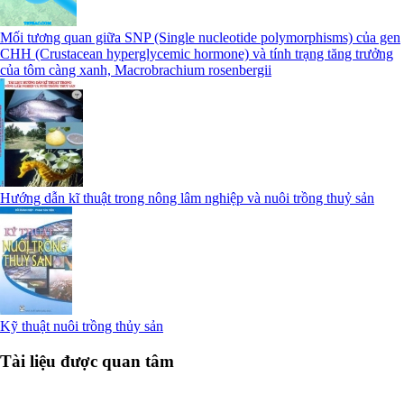
Mối tương quan giữa SNP (Single nucleotide polymorphisms) của gen
CHH (Crustacean hyperglycemic hormone) và tính trạng tăng trưởng
của tôm càng xanh, Macrobrachium rosenbergii
Hướng dẫn kĩ thuật trong nông lâm nghiệp và nuôi trồng thuỷ sản
Kỹ thuật nuôi trồng thủy sản
Tài liệu được quan tâm