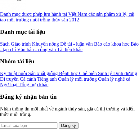
Danh mục được phép lưu hành tại Việt Nam các sản phẩm xử lý, cải
tạo môi trường nuôi trồng thủy sản 2012
Danh mục tài liệu
Sách
Giáo trình
Khuyến nông
Đề tài - luận văn
Báo cáo khoa học
Báo
- tạp chí
Văn bản - công văn
Tài liệu khác
Nhóm tài liệu
Kỹ thuật nuôi
Sản xuất giống
Bệnh học
Chế biến
Sinh lý
Dinh dưỡng
Di truyền
Cá cảnh
Tiếng anh
Quản lý môi trường
Quản lý nghề cá
Ngư loại
Tổng hợp khác
Đăng ký nhận bản tin
Nhận thông tin mới nhất về ngành thủy sản, giá cả thị trường và kiến
thức nuôi trồng.
Đăng ký