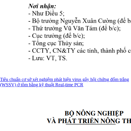
Tiêu chuẩn cơ sở xét nghiệm phát hiện virus gây hội chứng đốm trắng
(WSSV) ở tôm bằng kỹ thuật Real-time PCR