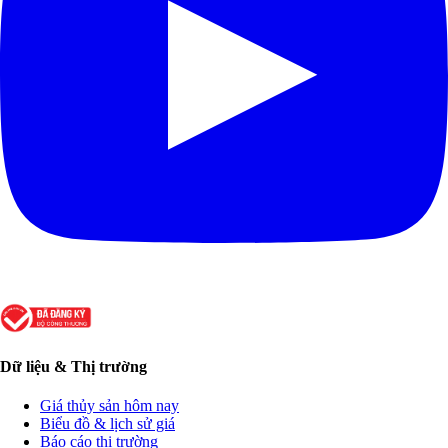
Dữ liệu & Thị trường
Giá thủy sản hôm nay
Biểu đồ & lịch sử giá
Báo cáo thị trường