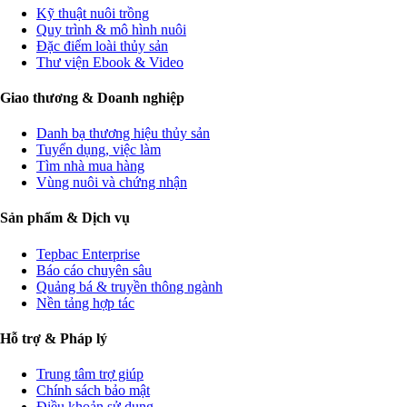
Kỹ thuật nuôi trồng
Quy trình & mô hình nuôi
Đặc điểm loài thủy sản
Thư viện Ebook & Video
Giao thương & Doanh nghiệp
Danh bạ thương hiệu thủy sản
Tuyển dụng, việc làm
Tìm nhà mua hàng
Vùng nuôi và chứng nhận
Sản phẩm & Dịch vụ
Tepbac Enterprise
Báo cáo chuyên sâu
Quảng bá & truyền thông ngành
Nền tảng hợp tác
Hỗ trợ & Pháp lý
Trung tâm trợ giúp
Chính sách bảo mật
Điều khoản sử dụng