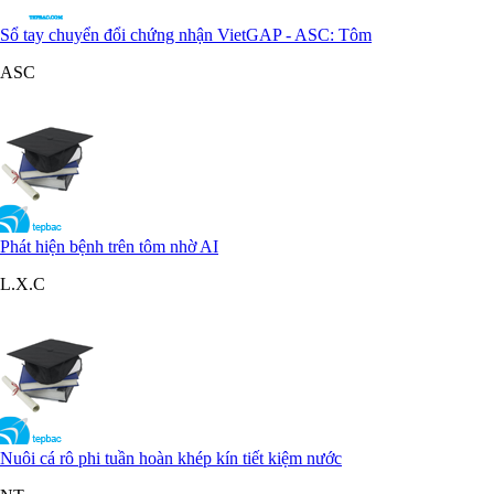
Sổ tay chuyển đổi chứng nhận VietGAP - ASC: Tôm
ASC
Phát hiện bệnh trên tôm nhờ AI
L.X.C
Nuôi cá rô phi tuần hoàn khép kín tiết kiệm nước