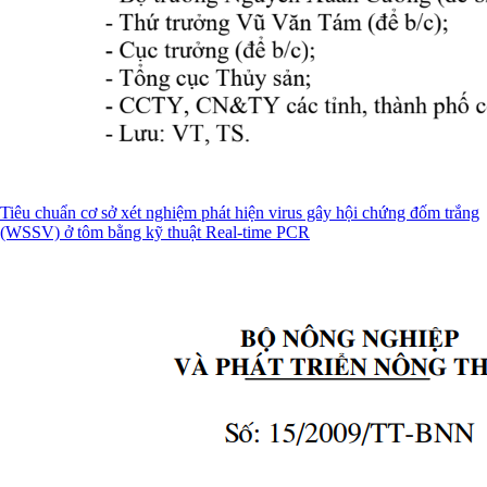
Tiêu chuẩn cơ sở xét nghiệm phát hiện virus gây hội chứng đốm trắng
(WSSV) ở tôm bằng kỹ thuật Real-time PCR