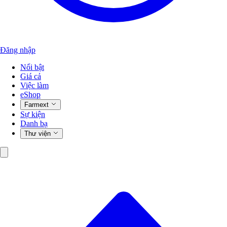
Đăng nhập
Nổi bật
Giá cả
Việc làm
eShop
Farmext
Sự kiện
Danh bạ
Thư viện