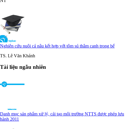
NT
Nghiên cứu nuôi cá nâu kết hợp với tôm sú thâm canh trong bể
TS. Lê Văn Khánh
Tài liệu ngẫu nhiên
Danh mục sản phẩm xử lý, cải tạo môi trường NTTS được phép lưu
hành 2011