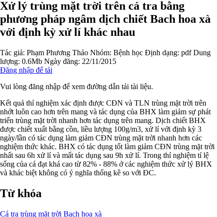
Xử lý trùng mặt trời trên cá tra bằng
phương pháp ngâm dịch chiết Bach hoa xà
với định kỳ xử lí khác nhau
Tác giả:
Phạm Phương Thảo
Nhóm:
Bệnh học
Định dạng: pdf
Dung
lượng: 0.6Mb
Ngày đăng: 22/11/2015
Đăng nhập để tải
Vui lòng đăng nhập để xem đường dẫn tải tài liệu.
Kết quả thí nghiệm xác định được CĐN và TLN trùng mặt trời trên
nhớt luôn cao hơn trên mang và tác dụng của BHX làm giảm sự phát
triển trùng mặt trời nhanh hơn tác dụng trên mang. Dịch chiết BHX
được chiết xuất bằng cồn, liều lượng 100g/m3, xử lí với định kỳ 3
ngày/lần có tác dụng làm giảm CĐN trùng mặt trời nhanh hơn các
nghiệm thức khác. BHX có tác dụng tốt làm giảm CĐN trùng mặt trời
nhất sau 6h xử lí và mất tác dụng sau 9h xử lí. Trong thí nghiệm tỉ lệ
sống của cá đạt khá cao từ 82% - 88% ở các nghiệm thức xử lý BHX
và khác biệt không có ý nghĩa thống kê so với ĐC.
Từ khóa
Cá tra
trùng mặt trời
Bạch hoa xà