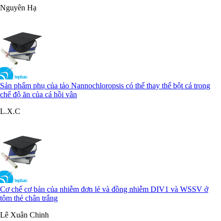
Nguyên Hạ
Sản phẩm phụ của tảo Nannochloropsis có thể thay thế bột cá trong
chế độ ăn của cá hồi vân
L.X.C
Cơ chế cơ bản của nhiễm đơn lẻ và đồng nhiễm DIV1 và WSSV ở
tôm thẻ chân trắng
Lê Xuân Chinh