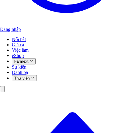
Đăng nhập
Nổi bật
Giá cả
Việc làm
eShop
Farmext
Sự kiện
Danh bạ
Thư viện