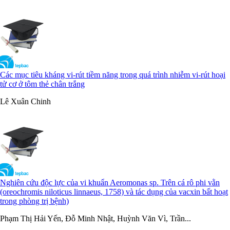
Các mục tiêu kháng vi-rút tiềm năng trong quá trình nhiễm vi-rút hoại
tử cơ ở tôm thẻ chân trắng
Lê Xuân Chinh
Nghiên cứu độc lực của vi khuẩn Aeromonas sp. Trên cá rô phi vằn
(oreochromis niloticus linnaeus, 1758) và tác dụng của vacxin bất hoạt
trong phòng trị bệnh)
Phạm Thị Hải Yến, Đỗ Minh Nhật, Huỳnh Văn Vì, Trần...