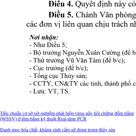
Tiêu chuẩn cơ sở xét nghiệm phát hiện virus gây hội chứng đốm trắng
(WSSV) ở tôm bằng kỹ thuật Real-time PCR
Danh mục hóa chất, kháng sinh cấm sử dụng trong thủy sản