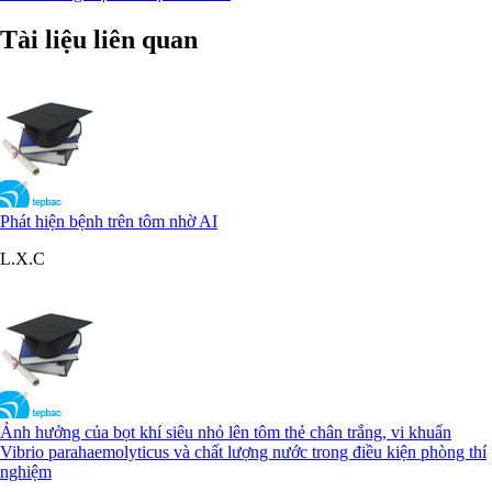
Tài liệu liên quan
Phát hiện bệnh trên tôm nhờ AI
L.X.C
Ảnh hưởng của bọt khí siêu nhỏ lên tôm thẻ chân trắng, vi khuẩn
Vibrio parahaemolyticus và chất lượng nước trong điều kiện phòng thí
nghiệm