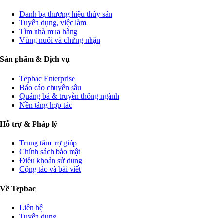
Danh bạ thương hiệu thủy sản
Tuyển dụng, việc làm
Tìm nhà mua hàng
Vùng nuôi và chứng nhận
Sản phẩm & Dịch vụ
Tepbac Enterprise
Báo cáo chuyên sâu
Quảng bá & truyền thông ngành
Nền tảng hợp tác
Hỗ trợ & Pháp lý
Trung tâm trợ giúp
Chính sách bảo mật
Điều khoản sử dụng
Cộng tác và bài viết
Về Tepbac
Liên hệ
Tuyển dụng