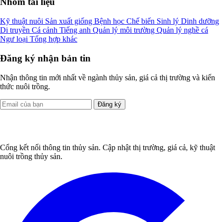
Nhóm tài liệu
Kỹ thuật nuôi
Sản xuất giống
Bệnh học
Chế biến
Sinh lý
Dinh dưỡng
Di truyền
Cá cảnh
Tiếng anh
Quản lý môi trường
Quản lý nghề cá
Ngư loại
Tổng hợp khác
Đăng ký nhận bản tin
Nhận thông tin mới nhất về ngành thủy sản, giá cả thị trường và kiến
thức nuôi trồng.
Đăng ký
Cổng kết nối thông tin thủy sản. Cập nhật thị trường, giá cả, kỹ thuật
nuôi trồng thủy sản.