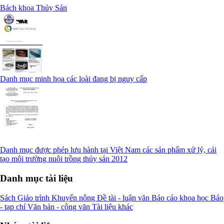
Bách khoa Thủy Sản
Danh mục minh họa các loài đang bị nguy cấp
Danh mục được phép lưu hành tại Việt Nam các sản phẩm xử lý, cải
tạo môi trường nuôi trồng thủy sản 2012
Danh mục tài liệu
Sách
Giáo trình
Khuyến nông
Đề tài - luận văn
Báo cáo khoa học
Báo
- tạp chí
Văn bản - công văn
Tài liệu khác