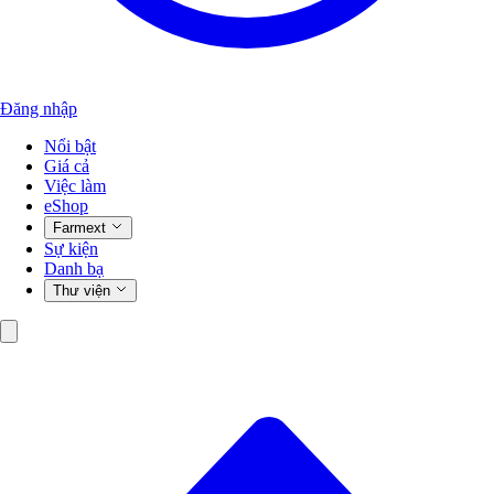
Đăng nhập
Nổi bật
Giá cả
Việc làm
eShop
Farmext
Sự kiện
Danh bạ
Thư viện