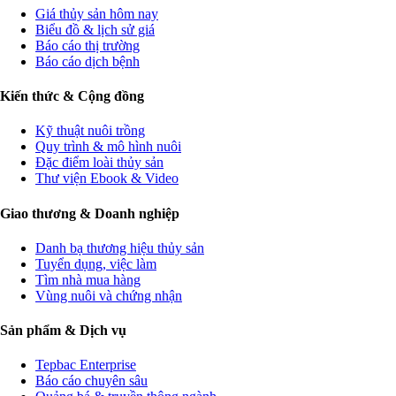
Giá thủy sản hôm nay
Biểu đồ & lịch sử giá
Báo cáo thị trường
Báo cáo dịch bệnh
Kiến thức & Cộng đồng
Kỹ thuật nuôi trồng
Quy trình & mô hình nuôi
Đặc điểm loài thủy sản
Thư viện Ebook & Video
Giao thương & Doanh nghiệp
Danh bạ thương hiệu thủy sản
Tuyển dụng, việc làm
Tìm nhà mua hàng
Vùng nuôi và chứng nhận
Sản phẩm & Dịch vụ
Tepbac Enterprise
Báo cáo chuyên sâu