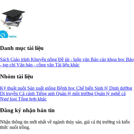
Danh mục tài liệu
Sách
Giáo trình
Khuyến nông
Đề tài - luận văn
Báo cáo khoa học
Báo
- tạp chí
Văn bản - công văn
Tài liệu khác
Nhóm tài liệu
Kỹ thuật nuôi
Sản xuất giống
Bệnh học
Chế biến
Sinh lý
Dinh dưỡng
Di truyền
Cá cảnh
Tiếng anh
Quản lý môi trường
Quản lý nghề cá
Ngư loại
Tổng hợp khác
Đăng ký nhận bản tin
Nhận thông tin mới nhất về ngành thủy sản, giá cả thị trường và kiến
thức nuôi trồng.