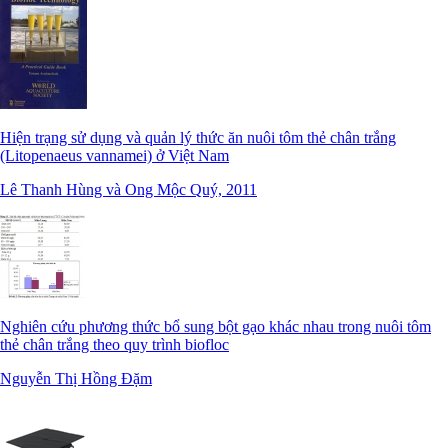
Hiện trạng sử dụng và quản lý thức ăn nuôi tôm thẻ chân trắng
(Litopenaeus vannamei) ở Việt Nam
Lê Thanh Hùng và Ong Mộc Quý, 2011
Nghiên cứu phương thức bổ sung bột gạo khác nhau trong nuôi tôm
thẻ chân trắng theo quy trình biofloc
Nguyễn Thị Hồng Đặm