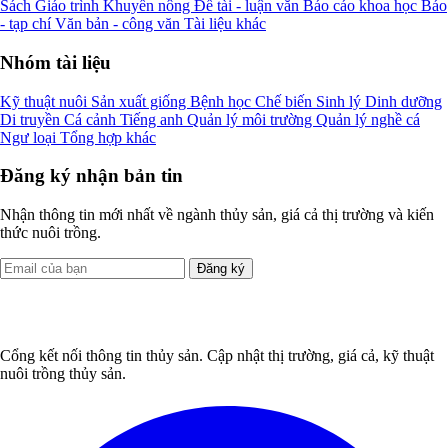
Sách
Giáo trình
Khuyến nông
Đề tài - luận văn
Báo cáo khoa học
Báo
- tạp chí
Văn bản - công văn
Tài liệu khác
Nhóm tài liệu
Kỹ thuật nuôi
Sản xuất giống
Bệnh học
Chế biến
Sinh lý
Dinh dưỡng
Di truyền
Cá cảnh
Tiếng anh
Quản lý môi trường
Quản lý nghề cá
Ngư loại
Tổng hợp khác
Đăng ký nhận bản tin
Nhận thông tin mới nhất về ngành thủy sản, giá cả thị trường và kiến
thức nuôi trồng.
Đăng ký
Cổng kết nối thông tin thủy sản. Cập nhật thị trường, giá cả, kỹ thuật
nuôi trồng thủy sản.