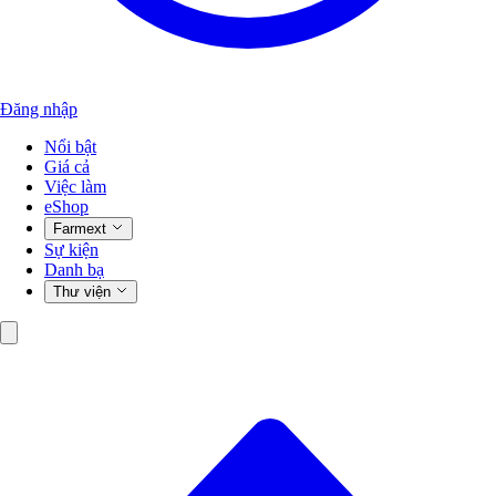
Đăng nhập
Nổi bật
Giá cả
Việc làm
eShop
Farmext
Sự kiện
Danh bạ
Thư viện