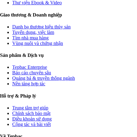
Thư viện Ebook & Video
Giao thương & Doanh nghiệp
Danh bạ thương hiệu thủy sản
Tuyển dụng, việc làm
Tìm nhà mua hàng
Vùng nuôi và chứng nhận
Sản phẩm & Dịch vụ
Tepbac Enterprise
Báo cáo chuyên sâu
Quảng bá & truyền thông ngành
Nền tảng hợp tác
Hỗ trợ & Pháp lý
Trung tâm trợ giúp
Chính sách bảo mật
Điều khoản sử dụng
Cộng tác và bài viết
Về Tepbac