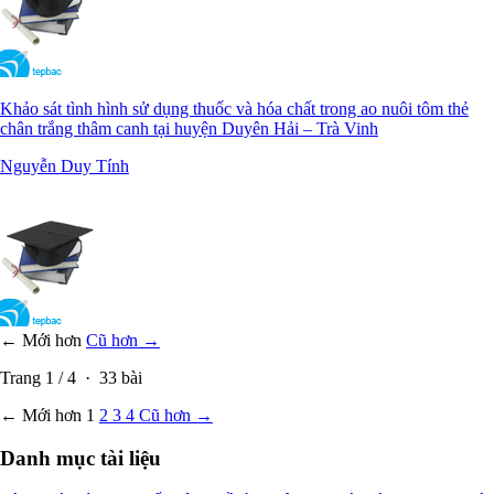
Khảo sát tình hình sử dụng thuốc và hóa chất trong ao nuôi tôm thẻ
chân trắng thâm canh tại huyện Duyên Hải – Trà Vinh
Nguyễn Duy Tính
← Mới hơn
Cũ hơn →
Trang
1
/
4
·
33
bài
← Mới hơn
1
2
3
4
Cũ hơn →
Danh mục tài liệu