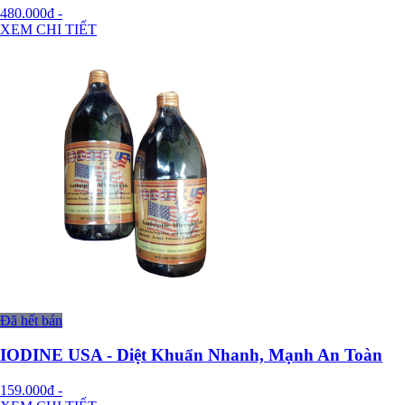
480.000đ
-
XEM CHI TIẾT
Đã hết bán
IODINE USA - Diệt Khuẩn Nhanh, Mạnh An Toàn
159.000đ
-