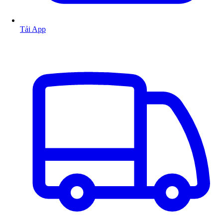
Tải App