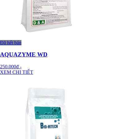
Đã hết bán
AQUAZYME WD
250.000đ
-
XEM CHI TIẾT