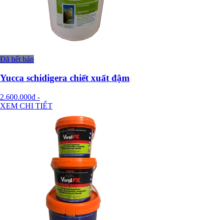
Đã hết bán
Yucca schidigera chiết xuất đậm
2.600.000đ
-
XEM CHI TIẾT