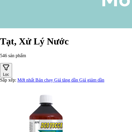
Tạt, Xử Lý Nước
546 sản phẩm
Lọc
Sắp xếp:
Mới nhất
Bán chạy
Giá tăng dần
Giá giảm dần