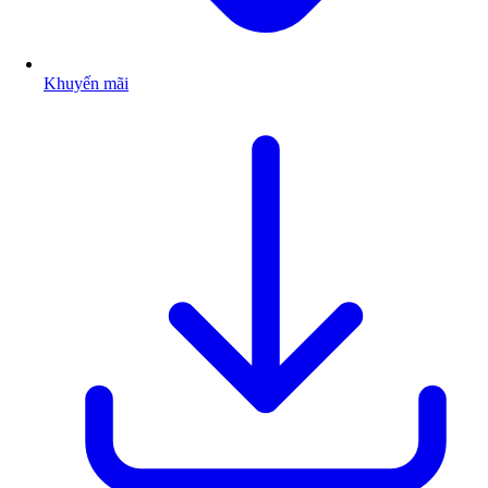
Khuyến mãi