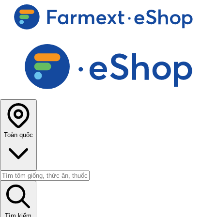
Toàn quốc
Tìm kiếm