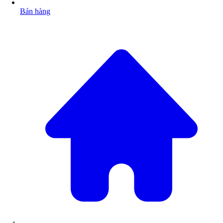
Bán hàng