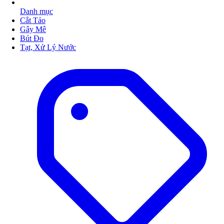
Danh mục
Cắt Tảo
Gây Mê
Bút Đo
Tạt, Xử Lý Nước