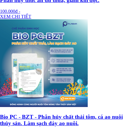
Phân hủy thức ăn dư thừa, giảm khí độc.
100.000đ
-
XEM CHI TIẾT
Bio PC - BZT - Phân hủy chất thải tôm, cá ao nuôi
thủy sản. Làm sạch đáy ao nuôi.