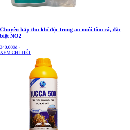
Chuyên hấp thu khí độc trong ao nuôi tôm cá, đặc
biệt NO2
340.000đ
-
XEM CHI TIẾT