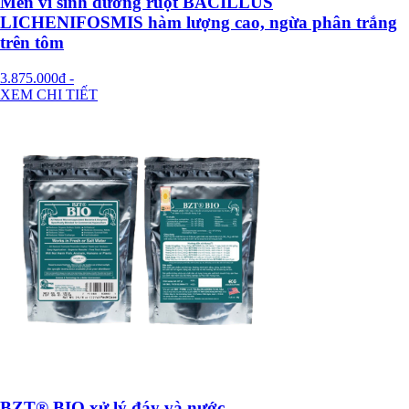
Men vi sinh đường ruột BACILLUS
LICHENIFOSMIS hàm lượng cao, ngừa phân trắng
trên tôm
3.875.000đ
-
XEM CHI TIẾT
BZT® BIO xử lý đáy và nước