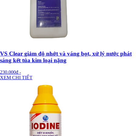
VS Clear giảm độ nhớt và váng bọt, xử lý nước phát
sáng kết tủa kim loại nặng
230.000đ
-
XEM CHI TIẾT