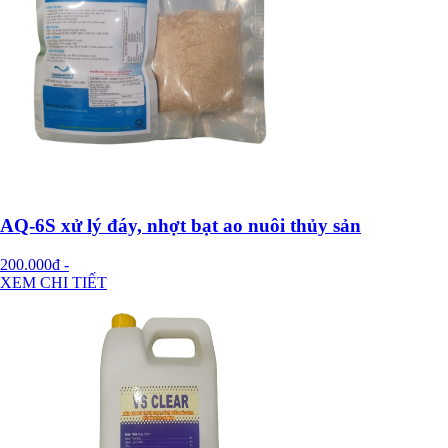
AQ-6S xử lý đáy, nhợt bạt ao nuôi thủy sản
200.000đ
-
XEM CHI TIẾT