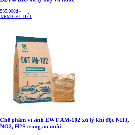
535.000đ
-
XEM CHI TIẾT
Chế phẩm vi sinh EWT AM-102 xử lý khí độc NH3,
NO2, H2S trong ao nuôi