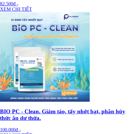
82.500đ
-
XEM CHI TIẾT
BIO PC - Clean. Giảm tảo, tẩy nhớt bạt, phân hủy
thức ăn dư thừa.
100.000đ
-