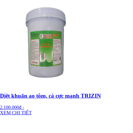
Diệt khuẩn ao tôm, cá cực mạnh TRIZIN
2.100.000đ
-
XEM CHI TIẾT