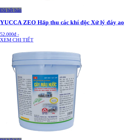
Đã hết bán
YUCCA ZEO Hấp thu các khí độc Xử lý đáy ao
52.000đ
-
XEM CHI TIẾT