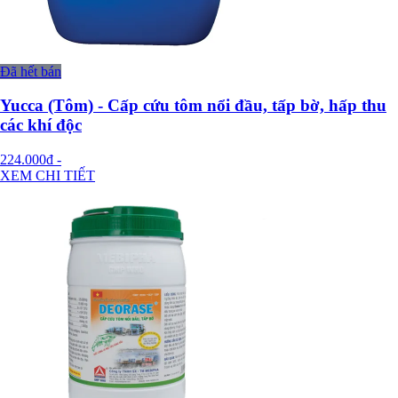
Đã hết bán
Yucca (Tôm) - Cấp cứu tôm nổi đầu, tấp bờ, hấp thu
các khí độc
224.000đ
-
XEM CHI TIẾT