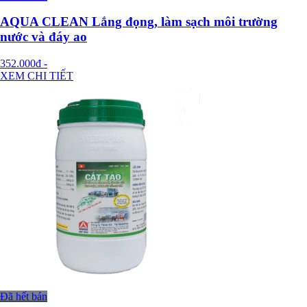
AQUA CLEAN Lắng đọng, làm sạch môi trường
nước và đáy ao
352.000đ
-
XEM CHI TIẾT
Đã hết bán