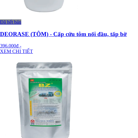
Đã hết bán
DEORASE (TÔM) - Cấp cứu tôm nổi đầu, tấp bờ
396.000đ
-
XEM CHI TIẾT