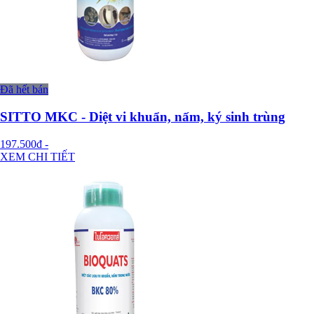
Đã hết bán
SITTO MKC - Diệt vi khuẩn, nấm, ký sinh trùng
197.500đ
-
XEM CHI TIẾT