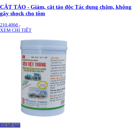
CẮT TẢO - Giảm, cắt tảo độc Tác dụng chậm, không
gây shock cho tôm
210.400đ
-
XEM CHI TIẾT
Đã hết bán