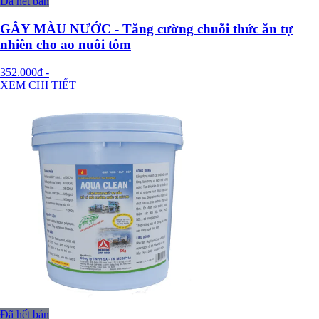
Đã hết bán
GÂY MÀU NƯỚC - Tăng cường chuỗi thức ăn tự
nhiên cho ao nuôi tôm
352.000đ
-
XEM CHI TIẾT
Đã hết bán