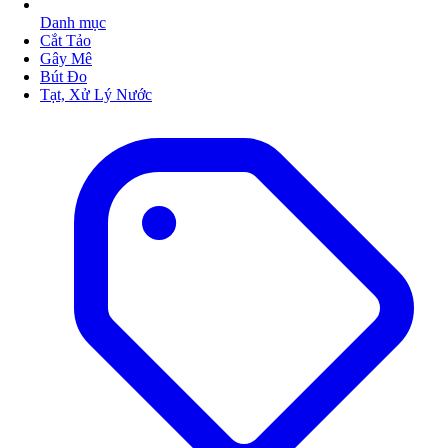
Danh mục
Cắt Tảo
Gây Mê
Bút Đo
Tạt, Xử Lý Nước