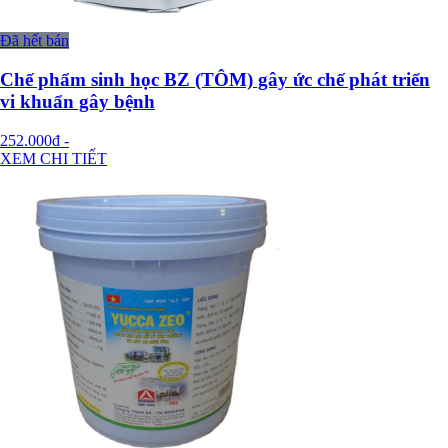
Đã hết bán
Chế phẩm sinh học BZ (TÔM) gây ức chế phát triển
vi khuẩn gây bệnh
252.000đ
-
XEM CHI TIẾT