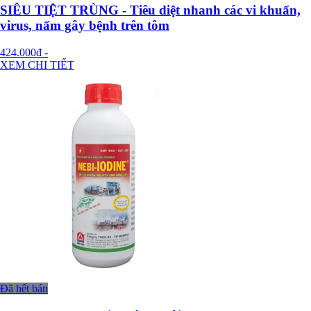
SIÊU TIỆT TRÙNG - Tiêu diệt nhanh các vi khuẩn,
virus, nấm gây bệnh trên tôm
424.000đ
-
XEM CHI TIẾT
Đã hết bán