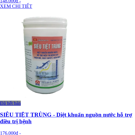
148.000đ
-
XEM CHI TIẾT
Đã hết bán
SIÊU TIỆT TRÙNG - Diệt khuẩn nguồn nước hỗ trợ
điều trị bệnh
176.000đ
-