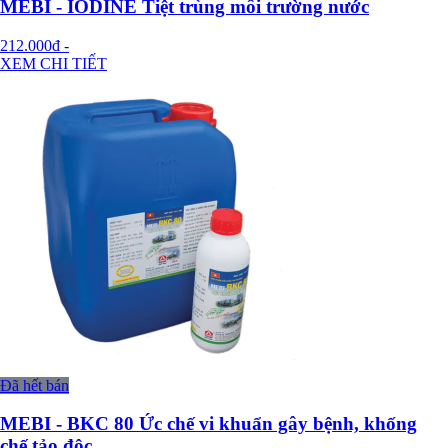
MEBI - IODINE Tiệt trùng môi trường nước
212.000đ
-
XEM CHI TIẾT
Đã hết bán
MEBI - BKC 80 Ức chế vi khuẩn gây bệnh, khống
chế tảo độc