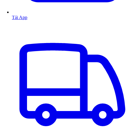
Tải App