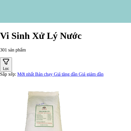
Vi Sinh Xử Lý Nước
301 sản phẩm
Lọc
Sắp xếp:
Mới nhất
Bán chạy
Giá tăng dần
Giá giảm dần