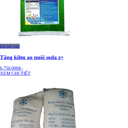
Đã hết bán
Tăng kiềm ao nuôi soda z+
6.750.000đ
-
XEM CHI TIẾT