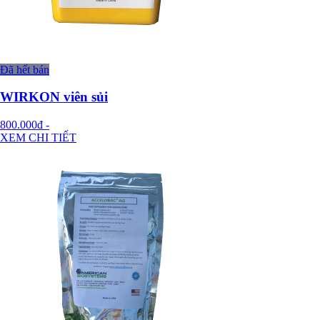
Đã hết bán
WIRKON viên sủi
800.000đ
-
XEM CHI TIẾT