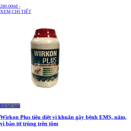
280.000đ
-
XEM CHI TIẾT
Đã hết bán
Wirkon Plus tiêu diệt vi khuẩn gây bệnh EMS, nấm,
vi bào tử trùng trên tôm