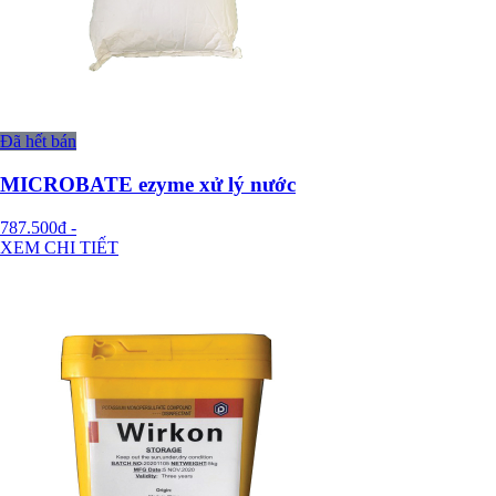
Đã hết bán
MICROBATE ezyme xử lý nước
787.500đ
-
XEM CHI TIẾT