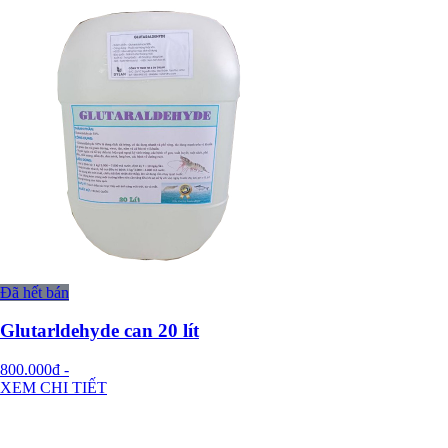
Đã hết bán
Glutarldehyde can 20 lít
800.000đ
-
XEM CHI TIẾT