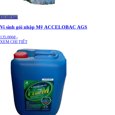
Đã hết bán
Vi sinh gói nhập Mỹ ACCELOBAC AGS
135.000đ
-
XEM CHI TIẾT