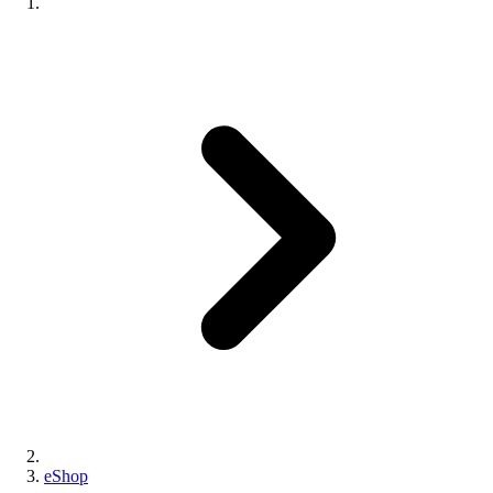
eShop