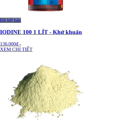
Đã hết bán
IODINE 100 1 LÍT - Khử khuẩn
136.000đ
-
XEM CHI TIẾT