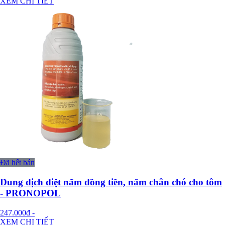
XEM CHI TIẾT
Đã hết bán
Dung dịch diệt nấm đồng tiền, nấm chân chó cho tôm
- PRONOPOL
247.000đ
-
XEM CHI TIẾT