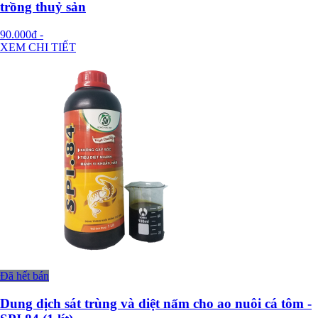
trồng thuỷ sản
90.000đ
-
XEM CHI TIẾT
Đã hết bán
Dung dịch sát trùng và diệt nấm cho ao nuôi cá tôm -