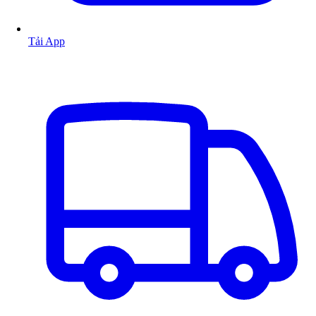
Tải App