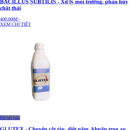
BACILLUS SUBTILIS - Xử lý môi trường, phân hủy
chất thải
400.000đ
-
XEM CHI TIẾT
Đã hết bán
GLUTEX - Chuyên cắt tảo, diệt nấm, khuẩn trog ao