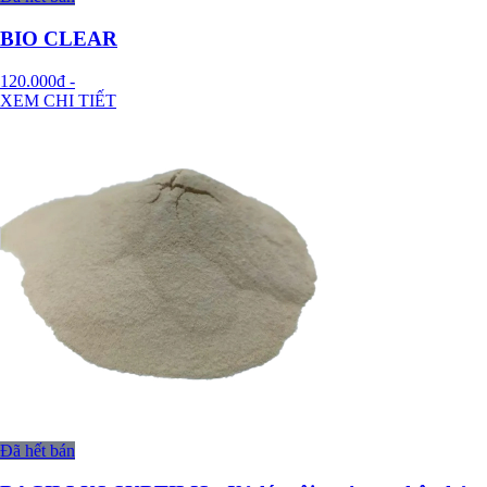
BIO CLEAR
120.000đ
-
XEM CHI TIẾT
Đã hết bán