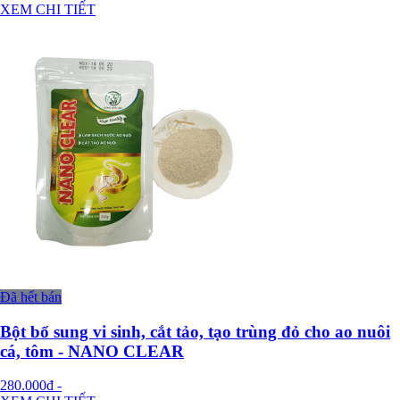
XEM CHI TIẾT
Đã hết bán
Bột bổ sung vi sinh, cắt tảo, tạo trùng đỏ cho ao nuôi
cá, tôm - NANO CLEAR
280.000đ
-