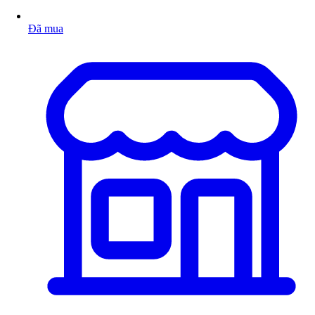
Đã mua