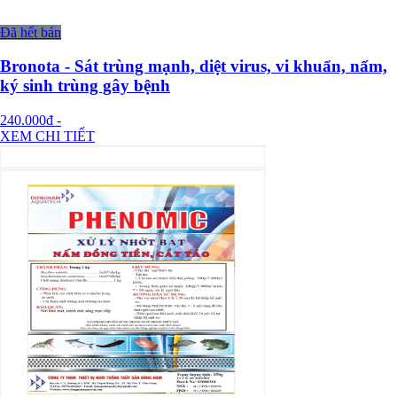
Đã hết bán
Bronota - Sát trùng mạnh, diệt virus, vi khuẩn, nấm,
ký sinh trùng gây bệnh
240.000đ
-
XEM CHI TIẾT