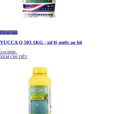
Đã hết bán
YUCCA Q 503 1KG - xử lý nước ao hồ
210.000đ
-
XEM CHI TIẾT