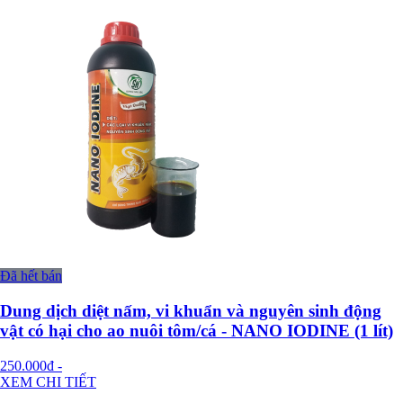
Đã hết bán
Dung dịch diệt nấm, vi khuẩn và nguyên sinh động
vật có hại cho ao nuôi tôm/cá - NANO IODINE (1 lít)
250.000đ
-
XEM CHI TIẾT