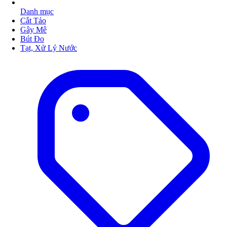
Danh mục
Cắt Tảo
Gây Mê
Bút Đo
Tạt, Xử Lý Nước