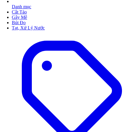
Danh mục
Cắt Tảo
Gây Mê
Bút Đo
Tạt, Xử Lý Nước