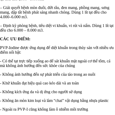
– Giải quyết bệnh mòn đuôi, đứt râu, đen mang, phồng mang, sưng
mang, dập tắt bệnh phát sáng nhanh chóng. Dùng 1 lít tạt đều cho
4.000–6.000 m3.
– Định kỳ phòng bệnh, tiêu diệt vi khuẩn, vi rút và nấm. Dùng 1 lít tạt
đều cho 6.000 – 8.000 m3.
CÁC ƯU ĐIỂM:
PVP-Iodine được ứng dụng để diệt khuẩn trong thủy sản với nhiều ưu
điểm nổi bật:
- Có thể tạt trực tiếp xuống ao để sát khuẩn mặt ngoài cơ thể tôm, cá
mà không ảnh hưởng đến sức khỏe của chúng
- Không ảnh hưởng đến sự phát triển của tảo trong ao nuôi
- Khử khuẩn đạt hiệu quả cao kéo dài và an toàn
- Không kích ứng da và dị ứng cho người sử dụng
- Không ăn mòn kim loại và làm “chai” vật dụng bằng nhựa plastic
- Ngoài ra PVP-I cũng không làm ô nhiễm môi trường