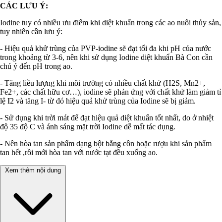
CÁC LƯU Ý:
Iodine tuy có nhiều ưu điểm khi diệt khuẩn trong các ao nuôi thủy sản,
tuy nhiên cần lưu ý:
- Hiệu quả khử trùng của PVP-iodine sẽ đạt tối đa khi pH của nước
trong khoảng từ 3-6, nên khi sử dụng Iodine diệt khuẩn Bà Con cần
chú ý đến pH trong ao.
- Tăng liều lượng khi môi trường có nhiều chất khử (H2S, Mn2+,
Fe2+, các chất hữu cơ…), iodine sẽ phản ứng với chất khử làm giảm tỉ
lệ I2 và tăng I- từ đó hiệu quả khử trùng của Iodine sẽ bị giảm.
- Sử dụng khi trời mát để đạt hiệu quả diệt khuẩn tốt nhất, do ở nhiệt
độ 35 độ C và ánh sáng mặt trời Iodine dễ mất tác dụng.
- Nên hòa tan sản phẩm dạng bột bằng cồn hoặc rượu khi sản phẩm
tan hết ,rồi mới hòa tan với nước tạt đều xuống ao.
Xem thêm nội dung