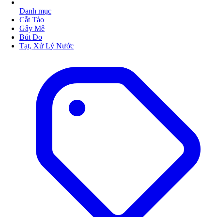
Danh mục
Cắt Tảo
Gây Mê
Bút Đo
Tạt, Xử Lý Nước