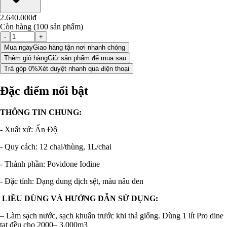
2.640.000₫
Còn hàng (100 sản phẩm)
-
+
Mua ngay
Giao hàng tận nơi nhanh chóng
Thêm giỏ hàng
Giữ sản phẩm để mua sau
Trả góp 0%
Xét duyệt nhanh qua điện thoại
Đặc điểm nổi bật
THÔNG TIN CHUNG:
- Xuất xứ: Ấn Độ
- Quy cách: 12 chai/thùng, 1L/chai
- Thành phần: Povidone Iodine
- Đặc tính: Dạng dung dịch sệt, màu nâu đen
LIỀU DÙNG VÀ HƯỚNG DẪN SỬ DỤNG:
– Làm sạch nước, sạch khuẩn trước khi thả giống. Dùng 1 lít Pro dine
tạt đều cho 2000– 3.000m3