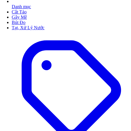
Danh mục
Cắt Tảo
Gây Mê
Bút Đo
Tạt, Xử Lý Nước