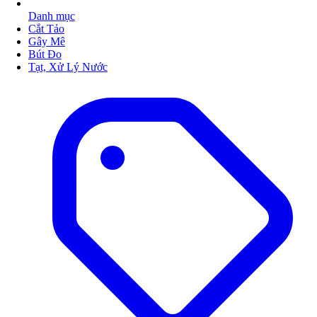
Danh mục
Cắt Tảo
Gây Mê
Bút Đo
Tạt, Xử Lý Nước