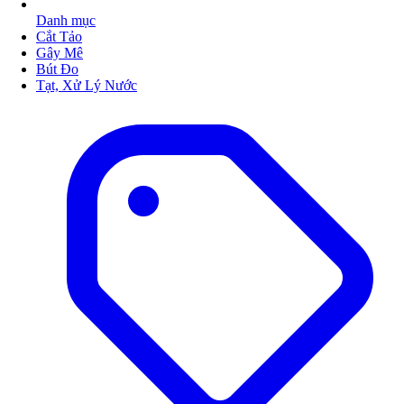
Danh mục
Cắt Tảo
Gây Mê
Bút Đo
Tạt, Xử Lý Nước