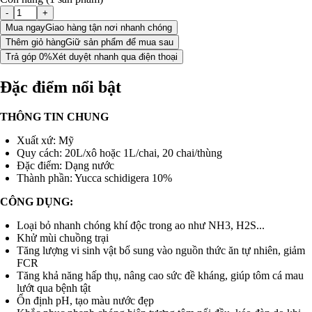
-
+
Mua ngay
Giao hàng tận nơi nhanh chóng
Thêm giỏ hàng
Giữ sản phẩm để mua sau
Trả góp 0%
Xét duyệt nhanh qua điện thoại
Đặc điểm nổi bật
THÔNG TIN CHUNG
Xuất xứ: Mỹ
Quy cách: 20L/xô hoặc 1L/chai, 20 chai/thùng
Đặc điểm: Dạng nước
Thành phần: Yucca schidigera 10%
CÔNG DỤNG:
Loại bỏ nhanh chóng khí độc trong ao như NH3, H2S...
Khử mùi chuồng trại
Tăng lượng vi sinh vật bổ sung vào nguồn thức ăn tự nhiên, giảm
FCR
Tăng khả năng hấp thụ, nâng cao sức đề kháng, giúp tôm cá mau
lướt qua bệnh tật
Ổn định pH, tạo màu nước đẹp