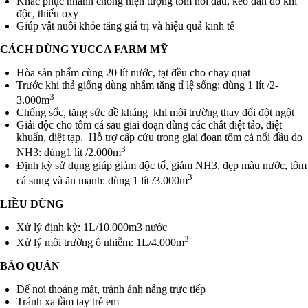
Khắc phục nhanh chóng hiện tượng tôm nổi đầu, kéo đàn do khi
độc, thiếu oxy
Giúp vật nuôi khỏe tăng giá trị và hiệu quả kinh tế
CÁCH DÙNG YUCCA FARM MỸ
Hòa sản phẩm cùng 20 lít nước, tạt đều cho chạy quạt
Trước khi thả giống dùng nhằm tăng tỉ lệ sống: dùng 1 lít /2-
3
3.000m
Chống sốc, tăng sức đề kháng khi môi trường thay đổi đột ngột
Giải độc cho tôm cá sau giai đoạn dùng các chất diệt tảo, diệt
khuẩn, diệt tạp. Hỗ trợ cấp cứu trong giai đoạn tôm cá nổi đầu do
3
NH3: dùng1 lít /2.000m
Định kỳ sử dụng giúp giảm độc tố, giảm NH3, đẹp màu nước, tôm
3
cá sung và ăn mạnh: dùng 1 lít /3.000m
LIỀU DÙNG
Xử lý định kỳ: 1L/10.000m3 nước
3
Xử lý môi trường ô nhiễm: 1L/4.000m
BẢO QUẢN
Để nơi thoáng mát, tránh ánh nắng trực tiếp
Tránh xa tầm tay trẻ em