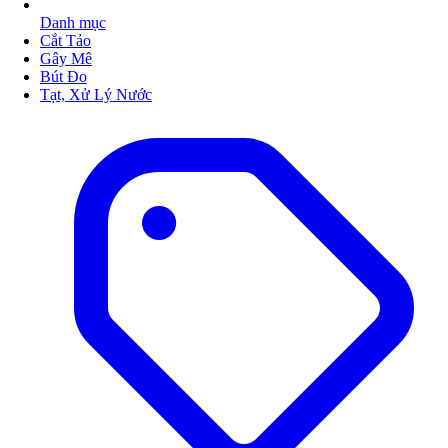
Danh mục
Cắt Tảo
Gây Mê
Bút Đo
Tạt, Xử Lý Nước