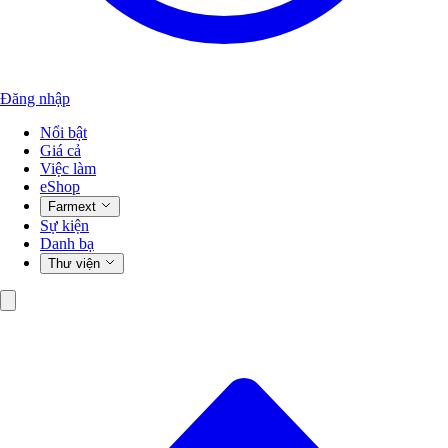
Đăng nhập
Nổi bật
Giá cả
Việc làm
eShop
Farmext
Sự kiện
Danh bạ
Thư viện