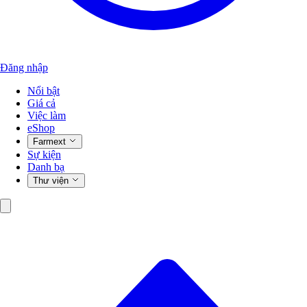
Đăng nhập
Nổi bật
Giá cả
Việc làm
eShop
Farmext
Sự kiện
Danh bạ
Thư viện