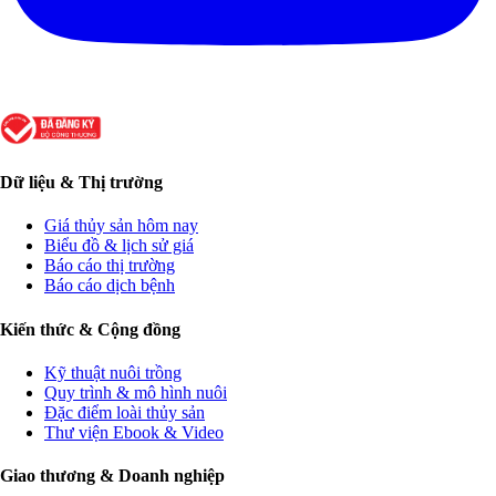
Dữ liệu & Thị trường
Giá thủy sản hôm nay
Biểu đồ & lịch sử giá
Báo cáo thị trường
Báo cáo dịch bệnh
Kiến thức & Cộng đồng
Kỹ thuật nuôi trồng
Quy trình & mô hình nuôi
Đặc điểm loài thủy sản
Thư viện Ebook & Video
Giao thương & Doanh nghiệp