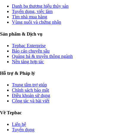
Danh bạ thương hiệu thủy sản
Tuyển dụng, việc làm
Tìm nhà mua hàng
Vùng nuôi và chứng nhận
Sản phẩm & Dịch vụ
Tepbac Enterprise
Báo cáo chuyên sâu
Quảng bá & truyền thông ngành
Nền tảng hợp tác
Hỗ trợ & Pháp lý
Trung tâm trợ giúp
Chính sách bảo mật
Điều khoản sử dụng
Cộng tác và bài viết
Về Tepbac
Liên hệ
Tuyển dụng