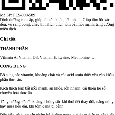
Mã SP:
FES-000-589
Dinh dưỡng cao cấp, giúp tôm ăn khỏe, lớn nhanh Giúp tôm lột xác
đều, vỏ sáng bóng, chắc thịt Kích thích tôm bắt mồi mạnh, tăng cường
miễn dịch
Chi tiết
THÀNH PHẦN
Vitamin A, Vitamin D3, Vitamin E, Lysine, Methionine, …
CÔNG DỤNG
Bổ sung các vitamin, khoáng chất và các acid amin thiết yếu vào khẩu
phần thức ăn.
Kích thích tôm bắt mồi mạnh, ăn khỏe, lớn nhanh, cải thiện hệ số
chuyển hóa thức ăn.
Tăng cường sức đề kháng, chống sốc khi thời tiết thay đổi, nắng nóng
hay mưa kéo dài, khi tôm đang bị bệnh.
Đặc biệt, sử dụng sản phẩm bổ dưỡng trong giai đoạn điều trị bệnh rất