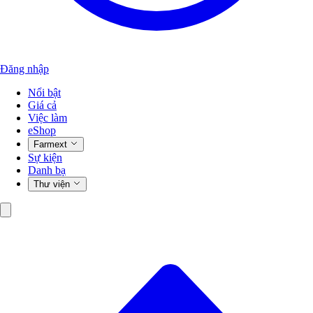
Đăng nhập
Nổi bật
Giá cả
Việc làm
eShop
Farmext
Sự kiện
Danh bạ
Thư viện