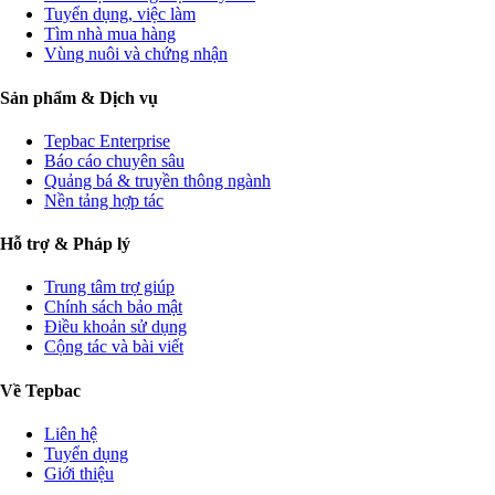
Tuyển dụng, việc làm
Tìm nhà mua hàng
Vùng nuôi và chứng nhận
Sản phẩm & Dịch vụ
Tepbac Enterprise
Báo cáo chuyên sâu
Quảng bá & truyền thông ngành
Nền tảng hợp tác
Hỗ trợ & Pháp lý
Trung tâm trợ giúp
Chính sách bảo mật
Điều khoản sử dụng
Cộng tác và bài viết
Về Tepbac
Liên hệ
Tuyển dụng
Giới thiệu