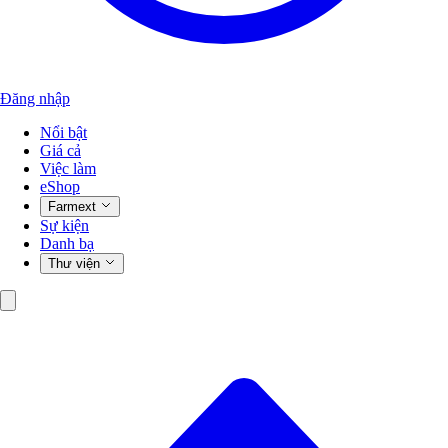
Đăng nhập
Nổi bật
Giá cả
Việc làm
eShop
Farmext
Sự kiện
Danh bạ
Thư viện