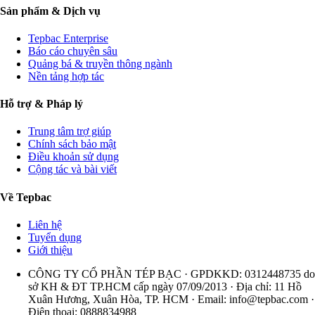
Sản phẩm & Dịch vụ
Tepbac Enterprise
Báo cáo chuyên sâu
Quảng bá & truyền thông ngành
Nền tảng hợp tác
Hỗ trợ & Pháp lý
Trung tâm trợ giúp
Chính sách bảo mật
Điều khoản sử dụng
Cộng tác và bài viết
Về Tepbac
Liên hệ
Tuyển dụng
Giới thiệu
CÔNG TY CỔ PHẦN TÉP BẠC · GPDKKD: 0312448735 do
sở KH & ĐT TP.HCM cấp ngày 07/09/2013 · Địa chỉ: 11 Hồ
Xuân Hương, Xuân Hòa, TP. HCM · Email:
info@tepbac.com
·
Điện thoại: 0888834988