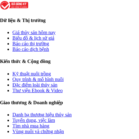
Dữ liệu & Thị trường
Giá thủy sản hôm nay
Biểu đồ & lịch sử giá
Báo cáo thị trường
Báo cáo dịch bệnh
Kiến thức & Cộng đồng
Kỹ thuật nuôi trồng
Quy trình & mô hình nuôi
Đặc điểm loài thủy sản
Thư viện Ebook & Video
Giao thương & Doanh nghiệp
Danh bạ thương hiệu thủy sản
Tuyển dụng, việc làm
Tìm nhà mua hàng
Vùng nuôi và chứng nhận