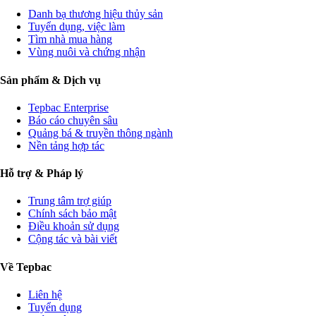
Danh bạ thương hiệu thủy sản
Tuyển dụng, việc làm
Tìm nhà mua hàng
Vùng nuôi và chứng nhận
Sản phẩm & Dịch vụ
Tepbac Enterprise
Báo cáo chuyên sâu
Quảng bá & truyền thông ngành
Nền tảng hợp tác
Hỗ trợ & Pháp lý
Trung tâm trợ giúp
Chính sách bảo mật
Điều khoản sử dụng
Cộng tác và bài viết
Về Tepbac
Liên hệ
Tuyển dụng