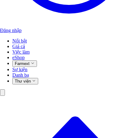
Đăng nhập
Nổi bật
Giá cả
Việc làm
eShop
Farmext
Sự kiện
Danh bạ
Thư viện