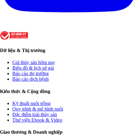
Dữ liệu & Thị trường
Giá thủy sản hôm nay
Biểu đồ & lịch sử giá
Báo cáo thị trường
Báo cáo dịch bệnh
Kiến thức & Cộng đồng
Kỹ thuật nuôi trồng
Quy trình & mô hình nuôi
Đặc điểm loài thủy sản
Thư viện Ebook & Video
Giao thương & Doanh nghiệp