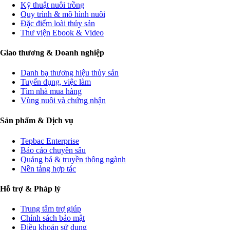
Kỹ thuật nuôi trồng
Quy trình & mô hình nuôi
Đặc điểm loài thủy sản
Thư viện Ebook & Video
Giao thương & Doanh nghiệp
Danh bạ thương hiệu thủy sản
Tuyển dụng, việc làm
Tìm nhà mua hàng
Vùng nuôi và chứng nhận
Sản phẩm & Dịch vụ
Tepbac Enterprise
Báo cáo chuyên sâu
Quảng bá & truyền thông ngành
Nền tảng hợp tác
Hỗ trợ & Pháp lý
Trung tâm trợ giúp
Chính sách bảo mật
Điều khoản sử dụng