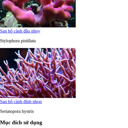
San hô cành đầu nhụy
Stylophora pistillata
San hô cành đỉnh nhọn
Seriatopora hystrix
Mục đích sử dụng