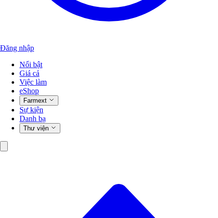
Đăng nhập
Nổi bật
Giá cả
Việc làm
eShop
Farmext
Sự kiện
Danh bạ
Thư viện