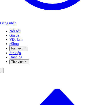
Đăng nhập
Nổi bật
Giá cả
Việc làm
eShop
Farmext
Sự kiện
Danh bạ
Thư viện