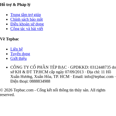
Hỗ trợ & Pháp lý
Trung tâm trợ giúp
Chính sách bảo mật
Điều khoản sử dụng
Cộng tác và bài viết
Về Tepbac
Liên hệ
Tuyển dụng
Giới thiệu
CÔNG TY CỔ PHẦN TÉP BẠC · GPDKKD: 0312448735 do
sở KH & ĐT TP.HCM cấp ngày 07/09/2013 · Địa chỉ: 11 Hồ
Xuân Hương, Xuân Hòa, TP. HCM · Email:
info@tepbac.com
·
Điện thoại: 0888834988
© 2026 Tepbac.com - Cổng kết nối thông tin thủy sản. All rights
reserved.