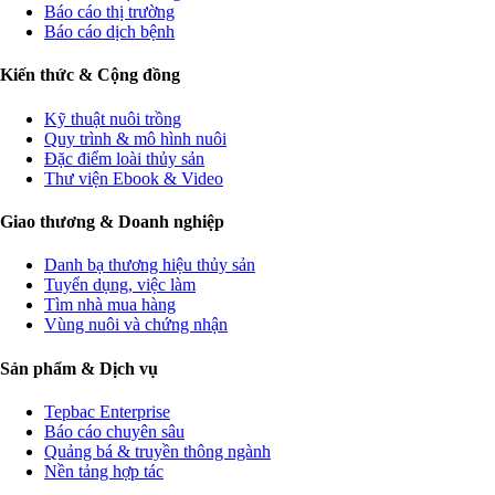
Báo cáo thị trường
Báo cáo dịch bệnh
Kiến thức & Cộng đồng
Kỹ thuật nuôi trồng
Quy trình & mô hình nuôi
Đặc điểm loài thủy sản
Thư viện Ebook & Video
Giao thương & Doanh nghiệp
Danh bạ thương hiệu thủy sản
Tuyển dụng, việc làm
Tìm nhà mua hàng
Vùng nuôi và chứng nhận
Sản phẩm & Dịch vụ
Tepbac Enterprise
Báo cáo chuyên sâu
Quảng bá & truyền thông ngành
Nền tảng hợp tác